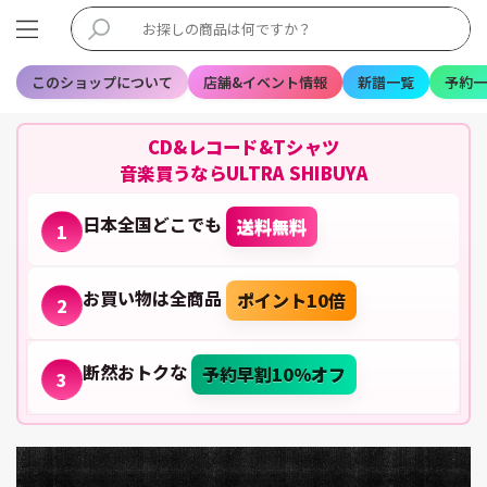
このショップについて
店舗&イベント情報
新譜一覧
予約一
CD&レコード&Tシャツ
音楽買うならULTRA SHIBUYA
日本全国どこでも
送料無料
1
お買い物は全商品
ポイント10倍
2
断然おトクな
予約早割10%オフ
3