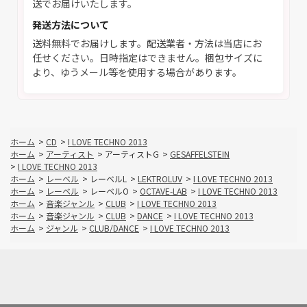
送でお届けいたします。
発送方法について
送料無料でお届けします。配送業者・方法は当店にお
任せください。日時指定はできません。梱包サイズに
より、ゆうメール等を使用する場合があります。
ホーム
>
CD
>
I LOVE TECHNO 2013
ホーム
>
アーティスト
>
アーティストG
>
GESAFFELSTEIN
>
I LOVE TECHNO 2013
ホーム
>
レーベル
>
レーベルL
>
LEKTROLUV
>
I LOVE TECHNO 2013
ホーム
>
レーベル
>
レーベルO
>
OCTAVE-LAB
>
I LOVE TECHNO 2013
ホーム
>
音楽ジャンル
>
CLUB
>
I LOVE TECHNO 2013
ホーム
>
音楽ジャンル
>
CLUB
>
DANCE
>
I LOVE TECHNO 2013
ホーム
>
ジャンル
>
CLUB/DANCE
>
I LOVE TECHNO 2013