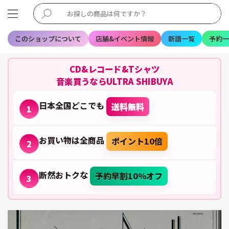
このショップについて
店舗&イベント情報
新譜一覧
予約一
CD&レコード&Tシャツ
音楽買うならULTRA SHIBUYA
日本全国どこでも
送料無料
1
お買い物は全商品
ポイント10倍
2
断然おトクな
予約早割10%オフ
3