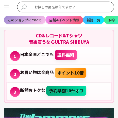
このショップについて
店舗&イベント情報
新譜一覧
予約一
CD&レコード&Tシャツ
音楽買うならULTRA SHIBUYA
日本全国どこでも
送料無料
1
お買い物は全商品
ポイント10倍
2
断然おトクな
予約早割10%オフ
3