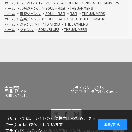
ホーム
>
レーベル
>
レーベルS
>
SALSOUL RECORDS
>
THE JAMMERS
ホーム
>
音楽ジャンル
>
SOUL・R&B
>
THE JAMMERS
ホーム
>
音楽ジャンル
>
SOUL・R&B
>
R&B
>
THE JAMMERS
ホーム
>
音楽ジャンル
>
SOUL・R&B
>
SOUL
>
THE JAMMERS
ホーム
>
ジャンル
>
HIPHOP/R&B
>
THE JAMMERS
ホーム
>
ジャンル
>
SOUL/BLUES
>
THE JAMMERS
会社概要
プライバシーポリシー
ご利用ガイド
特定商取引法に基づく表示
お問い合わせ
当サイトでは、サイトの利便性向上のため、クッ
キー(Cookie)を使用しています
承諾する
Copyright © ULTRA-VYBE, INC. All rights reserved.
プライバシーポリシー