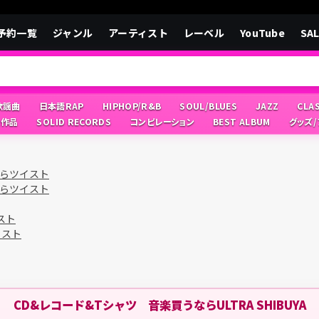
予約一覧
ジャンル
アーティスト
レーベル
YouTube
SA
/歌謡曲
日本語RAP
HIPHOP/R&B
SOUL/BLUES
JAZZ
CLA
像作品
SOLID RECORDS
コンピレーション
BEST ALBUM
グッズ
らツイスト
らツイスト
スト
イスト
CD&レコード&Tシャツ 音楽買うならULTRA SHIBUYA