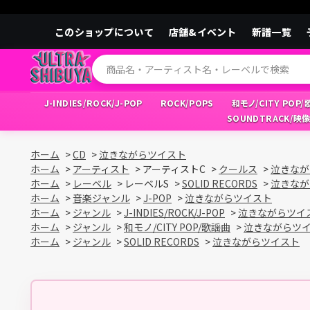
このショップについて
店舗&イベント
新譜一覧
J-INDIES/ROCK/J-POP
ROCK/POPS
和モノ/CITY POP
SOUNDTRACK/映
ホーム
>
CD
>
泣きながらツイスト
ホーム
>
アーティスト
>
アーティストC
>
クールス
>
泣きなが
ホーム
>
レーベル
>
レーベルS
>
SOLID RECORDS
>
泣きなが
ホーム
>
音楽ジャンル
>
J-POP
>
泣きながらツイスト
ホーム
>
ジャンル
>
J-INDIES/ROCK/J-POP
>
泣きながらツイ
ホーム
>
ジャンル
>
和モノ/CITY POP/歌謡曲
>
泣きながらツ
ホーム
>
ジャンル
>
SOLID RECORDS
>
泣きながらツイスト