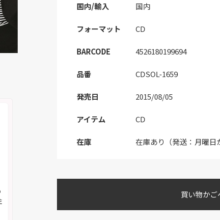
国内/輸入
国内
フォーマット
CD
BARCODE
4526180199694
品番
CDSOL-1659
発売日
2015/08/05
アイテム
CD
在庫
在庫あり（発送：月曜日
の
買い物かご
注