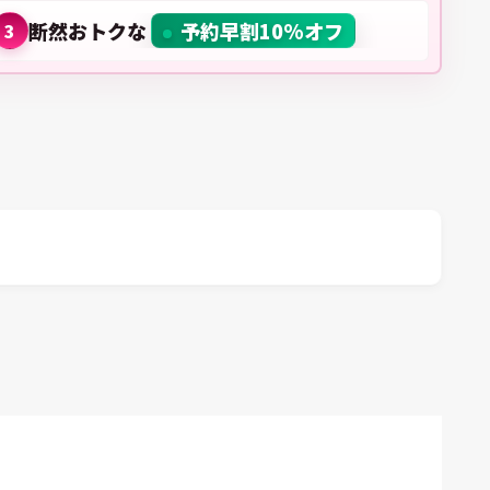
断然おトクな
予約早割10%オフ
3