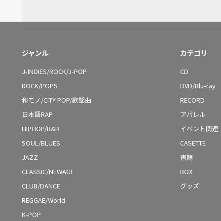
ジャンル
カテゴリ
J-INDIES/ROCK/J-POP
CD
ROCK/POPS
DVD/Blu-ray
和モノ/CITY POP/歌謡曲
RECORD
日本語RAP
アパレル
HIPHOP/R&B
イベント関連
SOUL/BLUES
CASETTE
JAZZ
書籍
CLASSIC/NEWAGE
BOX
CLUB/DANCE
グッズ
REGGAE/World
K-POP