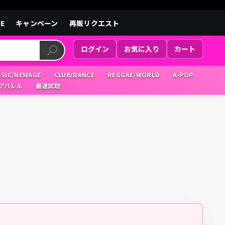
LE
キャンペーン
再販リクエスト
ログイン
お気に入り
カート
SSIC/NEWAGE
CLUB/DANCE
REGGAE/WORLD
K-POP
/アパレル
最速試聴