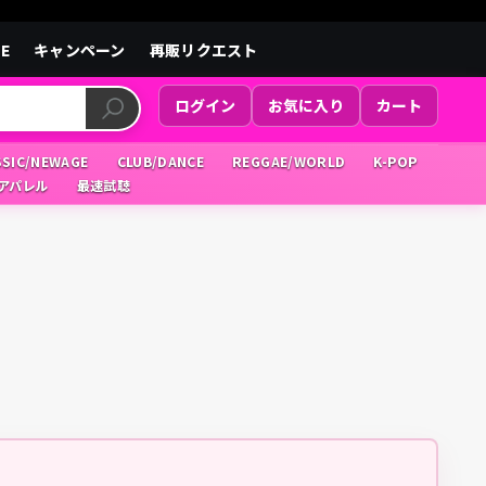
LE
キャンペーン
再販リクエスト
ログイン
お気に入り
カート
SSIC/NEWAGE
CLUB/DANCE
REGGAE/WORLD
K-POP
/アパレル
最速試聴