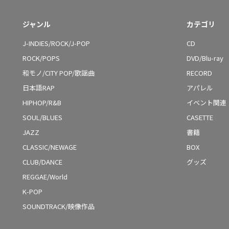
ジャンル
カテゴリ
J-INDIES/ROCK/J-POP
CD
ROCK/POPS
DVD/Blu-ray
和モノ/CITY POP/歌謡曲
RECORD
日本語RAP
アパレル
HIPHOP/R&B
イベント関連
SOUL/BLUES
CASETTE
JAZZ
書籍
CLASSIC/NEWAGE
BOX
CLUB/DANCE
グッズ
REGGAE/World
K-POP
SOUNDTRACK/映像作品