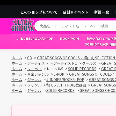
このショップについて
店舗&イベント
新譜一覧
J-INDIES/ROCK/J-POP
ROCK/POPS
和モノ/CITY POP
SOUNDTRACK/映
ホーム
>
CD
>
GREAT SONGS OF COOLS：横山剣 SELEC
ホーム
>
アーティスト
>
アーティストC
>
クールス
>
GREAT
ホーム
>
レーベル
>
レーベルS
>
SOLID RECORDS
>
GREAT
ホーム
>
音楽ジャンル
>
J-POP
>
GREAT SONGS OF COO
ホーム
>
ジャンル
>
J-INDIES/ROCK/J-POP
>
GREAT SONG
ホーム
>
ジャンル
>
和モノ/CITY POP/歌謡曲
>
GREAT SON
ホーム
>
ジャンル
>
SOLID RECORDS
>
GREAT SONGS OF