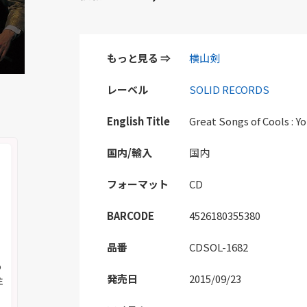
もっと見る ⇒
横山剣
レーベル
SOLID RECORDS
English Title
Great Songs of Cools : 
国内/輸入
国内
フォーマット
CD
BARCODE
4526180355380
品番
CDSOL-1682
の
発売日
2015/09/23
注