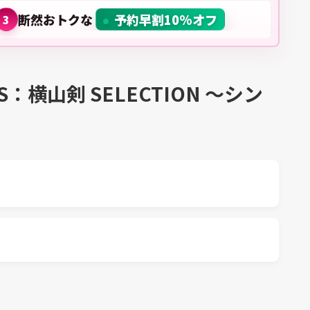
断然おトクな
予約早割10%オフ
3
OLS：横山剣 SELECTION ～シン