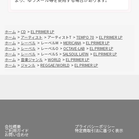
より、ゆうメール等を使用する場合があります。
ホーム
>
CD
>
EL PRIMER LP
ホーム
>
アーティスト
>
アーティストT
>
TEMPO 70
>
EL PRIMER LP
ホーム
>
レーベル
>
レーベルM
>
MERICANA
>
EL PRIMER LP
ホーム
>
レーベル
>
レーベルO
>
OCTAVE-LAB
>
EL PRIMER LP
ホーム
>
レーベル
>
レーベルS
>
SALSOUL LATIN
>
EL PRIMER LP
ホーム
>
音楽ジャンル
>
WORLD
>
EL PRIMER LP
ホーム
>
ジャンル
>
REGGAE/WORLD
>
EL PRIMER LP
会社概要
プライバシーポリシー
ご利用ガイド
特定商取引法に基づく表示
お問い合わせ