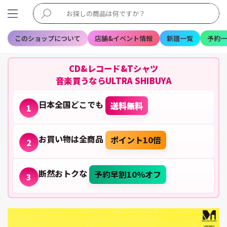
このショップについて
店舗&イベント情報
新譜一覧
予約一
CD&レコード&Tシャツ
音楽買うならULTRA SHIBUYA
日本全国どこでも
送料無料
1
お買い物は全商品
ポイント10倍
2
断然おトクな
予約早割10%オフ
3