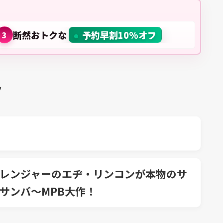
断然おトクな
予約早割10%オフ
3
ラ
気アレンジャーのエヂ・リンコンが本物のサ
サンバ～MPB大作！