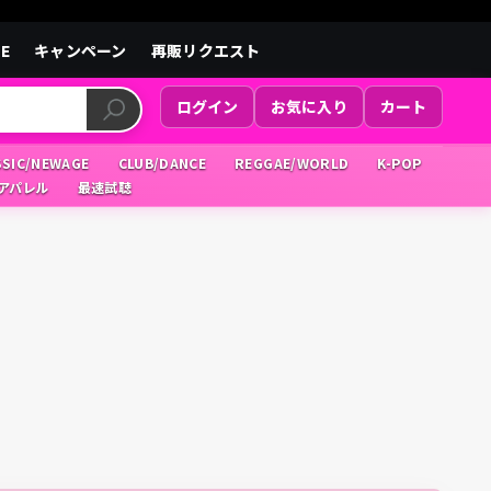
LE
キャンペーン
再販リクエスト
ログイン
お気に入り
カート
SSIC/NEWAGE
CLUB/DANCE
REGGAE/WORLD
K-POP
/アパレル
最速試聴