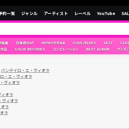
予約一覧
ジャンル
アーティスト
レーベル
YouTube
SA
/歌謡曲
日本語RAP
HIPHOP/R&B
SOUL/BLUES
JAZZ
CLA
像作品
SOLID RECORDS
コンピレーション
BEST ALBUM
グッズ
>
パンデイロ・エ・ヴィオラ
ロ・エ・ヴィオラ
・ヴィオラ
ヴィオラ
・ヴィオラ
ィオラ
オラ