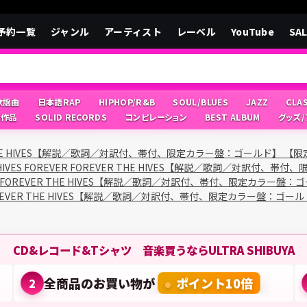
予約一覧
ジャンル
アーティスト
レーベル
YouTube
SA
/歌謡曲
日本語RAP
HIPHOP/R&B
SOUL/BLUES
JAZZ
CLA
像作品
SOLID RECORDS
コンピレーション
BEST ALBUM
グッズ
EVER THE HIVES【解説／歌詞／対訳付、帯付、限定カラー盤：ゴールド】 【
 HIVES FOREVER FOREVER THE HIVES【解説／歌詞／対訳付
EVER FOREVER THE HIVES【解説／歌詞／対訳付、帯付、限定カラー盤
R FOREVER THE HIVES【解説／歌詞／対訳付、帯付、限定カラー盤：ゴ
CD&レコード&Tシャツ 音楽買うならULTRA SHIBUYA
全商品のお買い物が
ポイント10倍
2