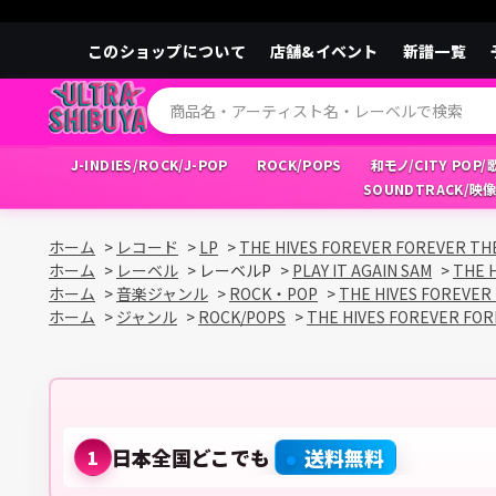
このショップについて
店舗&イベント
新譜一覧
J-INDIES/ROCK/J-POP
ROCK/POPS
和モノ/CITY POP
SOUNDTRACK/映
ホーム
>
レコード
>
LP
>
THE HIVES FOREVER FOR
ホーム
>
レーベル
>
レーベルP
>
PLAY IT AGAIN SAM
>
THE
ホーム
>
音楽ジャンル
>
ROCK・POP
>
THE HIVES FOR
ホーム
>
ジャンル
>
ROCK/POPS
>
THE HIVES FOREVE
日本全国どこでも
送料無料
1