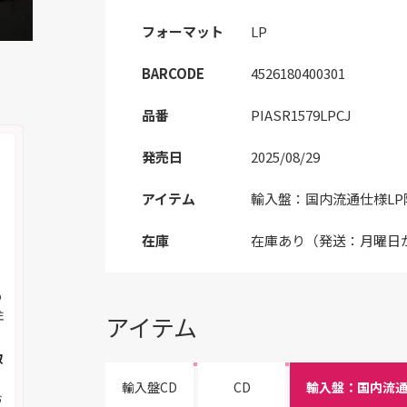
フォーマット
LP
BARCODE
4526180400301
品番
PIASR1579LPCJ
発売日
2025/08/29
アイテム
輸入盤：国内流通仕様LP
在庫
在庫あり（発送：月曜日
の
注
アイテム
取
輸入盤CD
CD
お