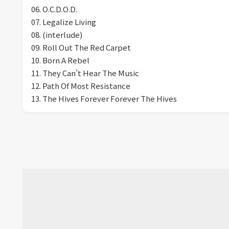
06. O.C.D.O.D.
07. Legalize Living
08. (interlude)
09. Roll Out The Red Carpet
10. Born A Rebel
11. They Can't Hear The Music
12. Path Of Most Resistance
13. The Hives Forever Forever The Hives