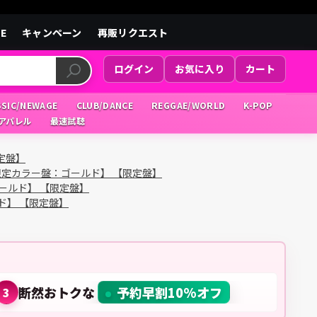
LE
キャンペーン
再販リクエスト
ログイン
お気に入り
カート
SSIC/NEWAGE
CLUB/DANCE
REGGAE/WORLD
K-POP
/アパレル
最速試聴
限定盤】
、帯付、限定カラー盤：ゴールド】 【限定盤】
：ゴールド】 【限定盤】
ールド】 【限定盤】
断然おトクな
予約早割10%オフ
3