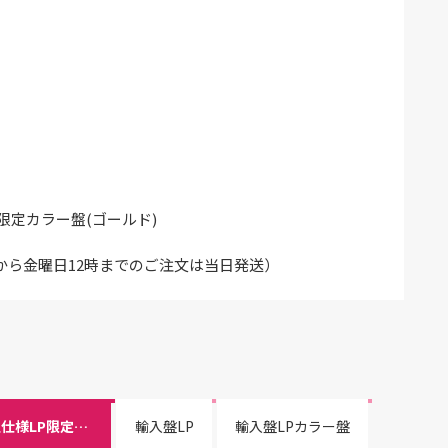
限定カラー盤(ゴールド)
から金曜日12時までのご注文は当日発送）
輸入盤：国内流通仕様LP限定カラー盤(ゴールド)
輸入盤LP
輸入盤LPカラー盤