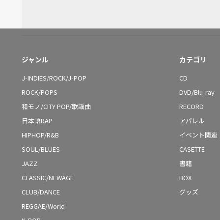
ジャンル
カテゴリ
J-INDIES/ROCK/J-POP
CD
ROCK/POPS
DVD/Blu-ray
和モノ/CITY POP/歌謡曲
RECORD
日本語RAP
アパレル
HIPHOP/R&B
イベント関連
SOUL/BLUES
CASETTE
JAZZ
書籍
CLASSIC/NEWAGE
BOX
CLUB/DANCE
グッズ
REGGAE/World