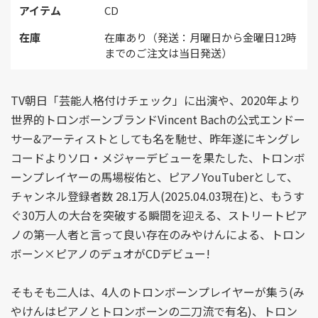
アイテム
CD
在庫
在庫あり（発送：月曜日から金曜日12時
までのご注文は当日発送）
TV朝日「芸能人格付けチェック」に出演や、2020年より
世界的トロンボーンブランドVincent Bachの公式エンドー
サー&アーティストとしても名を馳せ、昨年遂にキングレ
コードよりソロ・メジャーデビューを果たした、トロンボ
ーンプレイヤーの馬場桜佑と、ピアノYouTuberとして、
チャンネル登録者数 28.1万人(2025.04.03現在)と、もうす
ぐ30万人の大台を突破する瞬間を迎える、ストリートピア
ノの第一人者と言って良い存在のみやけんによる、トロン
ボーン×ピアノのデュオがCDデビュー!
そもそも二人は、4人のトロンボーンプレイヤーが集う(み
やけんはピアノとトロンボーンの二刀流で有名)、トロン