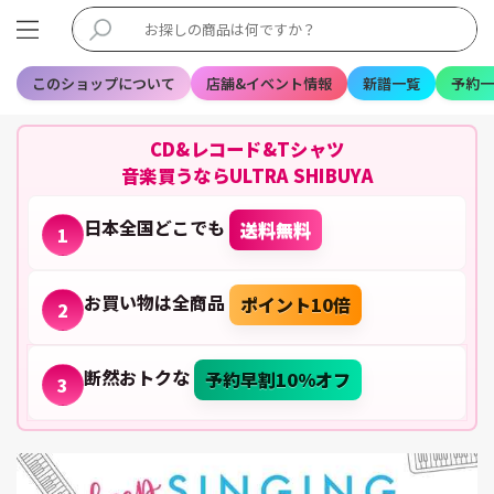
このショップについて
店舗&イベント情報
新譜一覧
予約一
CD&レコード&Tシャツ
音楽買うならULTRA SHIBUYA
日本全国どこでも
送料無料
1
お買い物は全商品
ポイント10倍
2
断然おトクな
予約早割10%オフ
3