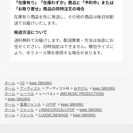
「在庫有り」「在庫わずか」商品と「予約中」または
「お取り寄せ」商品の同時注文の場合
在庫有り商品を先に発送し、その他の商品は後日別配
送でお届けいたします。
発送方法について
送料無料でお届けします。配送業者・方法は当店にお
任せください。日時指定はできません。梱包サイズに
より、ゆうメール等を使用する場合があります。
ホーム
>
CD
>
keep SINGING
ホーム
>
アーティスト
>
アーティストM
>
みやけん
>
keep SINGING
ホーム
>
レーベル
>
レーベルJ
>
JIMS MUSIC PRODUCTIONS
>
keep SINGING
ホーム
>
音楽ジャンル
>
J-POP
>
keep SINGING
ホーム
>
ジャンル
>
J-INDIES/ROCK/J-POP
>
keep SINGING
ホーム
>
ジャンル
>
CLASSIC/NEWAGE
>
keep SINGING