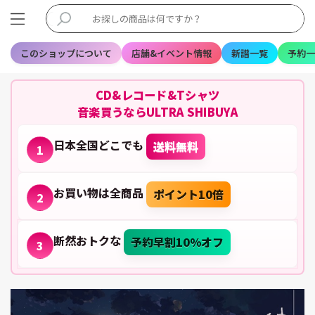
このショップについて
店舗&イベント情報
新譜一覧
予約一
CD&レコード&Tシャツ
音楽買うならULTRA SHIBUYA
日本全国どこでも
送料無料
1
お買い物は全商品
ポイント10倍
2
断然おトクな
予約早割10%オフ
3