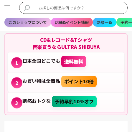
このショップについて
店舗&イベント情報
新譜一覧
予約一
CD&レコード&Tシャツ
音楽買うならULTRA SHIBUYA
日本全国どこでも
送料無料
1
お買い物は全商品
ポイント10倍
2
断然おトクな
予約早割10%オフ
3