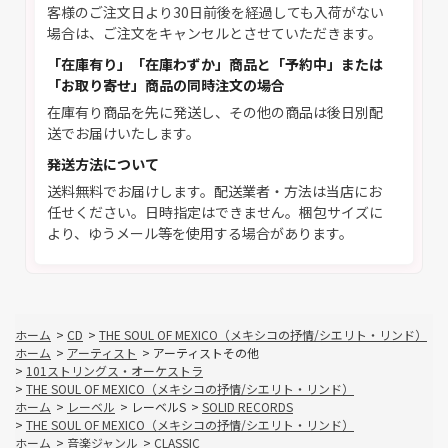
客様のご注文日より30日前後を経過しても入荷がない
場合は、ご注文をキャンセルとさせていただきます。
「在庫有り」「在庫わずか」商品と「予約中」または
「お取り寄せ」商品の同時注文の場合
在庫有り商品を先に発送し、その他の商品は後日別配
送でお届けいたします。
発送方法について
送料無料でお届けします。配送業者・方法は当店にお
任せください。日時指定はできません。梱包サイズに
より、ゆうメール等を使用する場合があります。
ホーム
>
CD
>
THE SOUL OF MEXICO（メキシコの抒情/シエリト・リンド）
ホーム
>
アーティスト
>
アーティストその他
>
101ストリングス・オーケストラ
>
THE SOUL OF MEXICO（メキシコの抒情/シエリト・リンド）
ホーム
>
レーベル
>
レーベルS
>
SOLID RECORDS
>
THE SOUL OF MEXICO（メキシコの抒情/シエリト・リンド）
ホーム
>
音楽ジャンル
>
CLASSIC