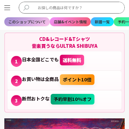
このショップについて
店舗&イベント情報
新譜一覧
予約一
CD&レコード&Tシャツ
音楽買うならULTRA SHIBUYA
日本全国どこでも
送料無料
1
お買い物は全商品
ポイント10倍
2
断然おトクな
予約早割10%オフ
3