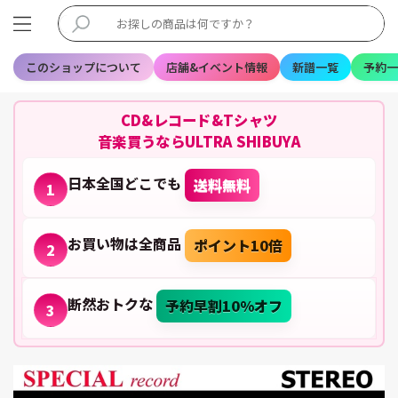
このショップについて
店舗&イベント情報
新譜一覧
予約一
CD&レコード&Tシャツ
音楽買うならULTRA SHIBUYA
日本全国どこでも
送料無料
1
お買い物は全商品
ポイント10倍
2
断然おトクな
予約早割10%オフ
3