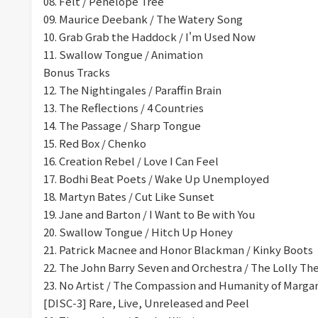
08. Felt / Penelope Tree
09. Maurice Deebank / The Watery Song
10. Grab Grab the Haddock / I'm Used Now
11. Swallow Tongue / Animation
Bonus Tracks
12. The Nightingales / Paraffin Brain
13. The Reflections / 4 Countries
14. The Passage / Sharp Tongue
15. Red Box / Chenko
16. Creation Rebel / Love I Can Feel
17. Bodhi Beat Poets / Wake Up Unemployed
18. Martyn Bates / Cut Like Sunset
19. Jane and Barton / I Want to Be with You
20. Swallow Tongue / Hitch Up Honey
21. Patrick Macnee and Honor Blackman / Kinky Boots
22. The John Barry Seven and Orchestra / The Lolly T
23. No Artist / The Compassion and Humanity of Margare
[DISC-3] Rare, Live, Unreleased and Peel