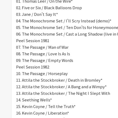
01. Thomas Leer / On the Wire*
02. Five or Six / Black Balloons Drop
03. Jane / Don't Say It*
04. The Monochrome Set / I'll Scry Instead (demo)*
05. The Monochrome Set / Ten Don'ts for Honeymooners
06. The Monochrome Set / Cast a Long Shadow (live in 
Peel Session 1981
07. The Passage / Man of War
08. The Passage / Love Is As Is
09. The Passage / Empty Words
Peel Session 1982
10. The Passage / Horseplay
11. Attila the Stockbroker / Death in Bromley*
12. Attila the Stockbroker / A Bang and a Wimpy*
13. Attila the Stockbroker / The Night I Slept With
14. Seething Wells*
15. Kevin Coyne / Tell the Truth*
16. Kevin Coyne / Liberation*