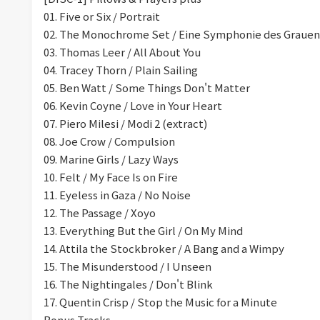
01. Five or Six / Portrait
02. The Monochrome Set / Eine Symphonie des Grauen
03. Thomas Leer / All About You
04. Tracey Thorn / Plain Sailing
05. Ben Watt / Some Things Don't Matter
06. Kevin Coyne / Love in Your Heart
07. Piero Milesi / Modi 2 (extract)
08. Joe Crow / Compulsion
09. Marine Girls / Lazy Ways
10. Felt / My Face Is on Fire
11. Eyeless in Gaza / No Noise
12. The Passage / Xoyo
13. Everything But the Girl / On My Mind
14. Attila the Stockbroker / A Bang and a Wimpy
15. The Misunderstood / I Unseen
16. The Nightingales / Don't Blink
17. Quentin Crisp / Stop the Music for a Minute
Bonus Tracks