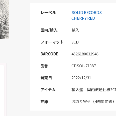
レーベル
SOLID RECORDS
CHERRY RED
国内/輸入
輸入
フォーマット
3CD
BARCODE
4526180632948
品番
CDSOL-71387
発売日
2022/12/31
アイテム
輸入盤：国内流通仕様3C
在庫
お取り寄せ（4週間前後
の