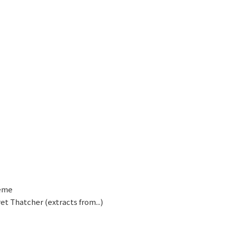
heme
t Thatcher (extracts from...)