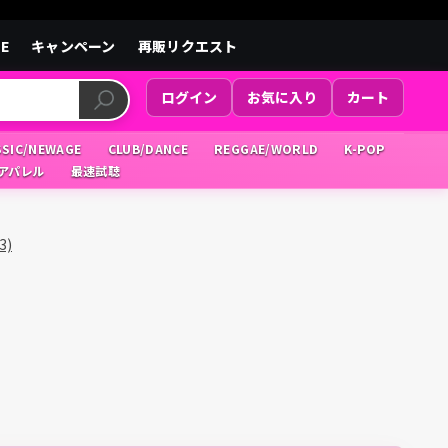
LE
キャンペーン
再販リクエスト
ログイン
お気に入り
カート
SSIC/NEWAGE
CLUB/DANCE
REGGAE/WORLD
K-POP
/アパレル
最速試聴
3)