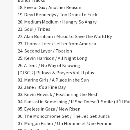
18. Five or Six / Another Reason
19. Dead Kennedys / Too Drunk to Fuck
20. Medium Medium / Hungry So Angry
21. Soul / Tribes
22. Alan Burnham / Music to Save the World By
23. Thomas Leer / Letter from America
24. Second Layer / Fixation
25. Kevin Harrison / All Night Long
26. A Tent / No Way of Knowing
[DISC-2] Pillows & Prayers Vol. II plus
01. Marine Girls / A Place in the Sun
02. Jane / It's a Fine Day
03. Kevin Hewick / Feathering the Nest
04. Fantastic Something / If She Doesn't Smile (It’ll Ra
05. Eyeless in Gaza / New Risen
06. The Monochrome Set / The Jet Set Junta
07. Morgan Fisher / Un Homme et Une Femme