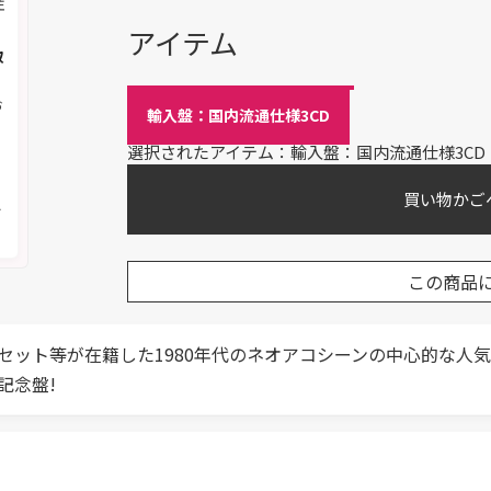
注
アイテム
取
お
輸入盤：国内流通仕様3CD
選択されたアイテム：輸入盤：国内流通仕様3CD
く
買い物かご
メ
この商品
ト等が在籍した1980年代のネオアコシーンの中心的な人気レー
記念盤!