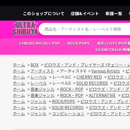
このショップについて
店舗&イベント
新譜一覧
J-INDIES/ROCK/J-POP
ROCK/POPS
和モノ/CITY POP
SOUNDTRACK/映
ホーム
>
BOX
>
ピロウズ・アンド・プレイヤーズ (チェリー・レッド
ホーム
>
アーティスト
>
アーティストV
>
Various Artists
>
ピ
ホーム
>
レーベル
>
レーベルC
>
CHERRY RED
>
ピロウズ・ア
ホーム
>
レーベル
>
レーベルS
>
SOLID RECORDS
>
ピロウズ
ホーム
>
音楽ジャンル
>
ROCK・POP
>
ピロウズ・アンド・プレイ
ホーム
>
音楽ジャンル
>
ROCK・POP
>
ALTERNATIVE
>
ピロ
ホーム
>
ジャンル
>
ROCK/POPS
>
ピロウズ・アンド・プレイヤー
ホーム
>
ジャンル
>
SOLID RECORDS
>
ピロウズ・アンド・プレイ
ホーム
>
ジャンル
>
コンピレーション
>
ピロウズ・アンド・プレ