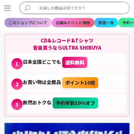
このショップについて
店舗&イベント情報
新譜一覧
予約一
CD&レコード&Tシャツ
音楽買うならULTRA SHIBUYA
日本全国どこでも
送料無料
1
お買い物は全商品
ポイント10倍
2
断然おトクな
予約早割10%オフ
3