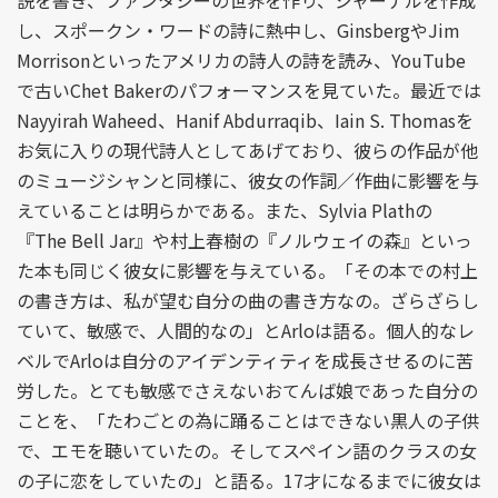
説を書き、ファンタジーの世界を作り、ジャーナルを作成
し、スポークン・ワードの詩に熱中し、GinsbergやJim
Morrisonといったアメリカの詩人の詩を読み、YouTube
で古いChet Bakerのパフォーマンスを見ていた。最近では
Nayyirah Waheed、Hanif Abdurraqib、Iain S. Thomasを
お気に入りの現代詩人としてあげており、彼らの作品が他
のミュージシャンと同様に、彼女の作詞／作曲に影響を与
えていることは明らかである。また、Sylvia Plathの
『The Bell Jar』や村上春樹の『ノルウェイの森』といっ
た本も同じく彼女に影響を与えている。「その本での村上
の書き方は、私が望む自分の曲の書き方なの。ざらざらし
ていて、敏感で、人間的なの」とArloは語る。個人的なレ
ベルでArloは自分のアイデンティティを成長させるのに苦
労した。とても敏感でさえないおてんば娘であった自分の
ことを、「たわごとの為に踊ることはできない黒人の子供
で、エモを聴いていたの。そしてスペイン語のクラスの女
の子に恋をしていたの」と語る。17才になるまでに彼女は