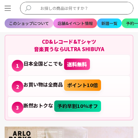
このショップについて
店舗&イベント情報
新譜一覧
予約一
CD&レコード&Tシャツ
音楽買うならULTRA SHIBUYA
日本全国どこでも
送料無料
1
お買い物は全商品
ポイント10倍
2
断然おトクな
予約早割10%オフ
3