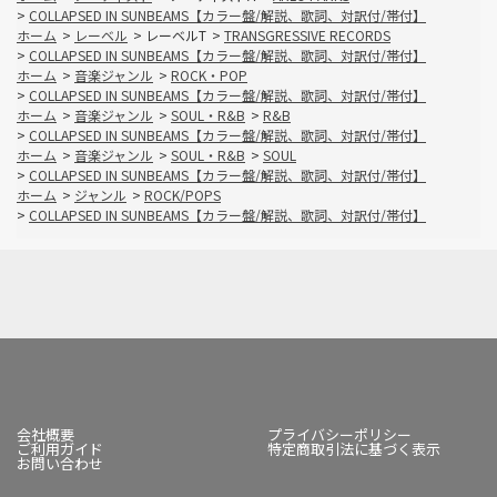
>
COLLAPSED IN SUNBEAMS【カラー盤/解説、歌詞、対訳付/帯付】
ホーム
>
レーベル
>
レーベルT
>
TRANSGRESSIVE RECORDS
>
COLLAPSED IN SUNBEAMS【カラー盤/解説、歌詞、対訳付/帯付】
ホーム
>
音楽ジャンル
>
ROCK・POP
>
COLLAPSED IN SUNBEAMS【カラー盤/解説、歌詞、対訳付/帯付】
ホーム
>
音楽ジャンル
>
SOUL・R&B
>
R&B
>
COLLAPSED IN SUNBEAMS【カラー盤/解説、歌詞、対訳付/帯付】
ホーム
>
音楽ジャンル
>
SOUL・R&B
>
SOUL
>
COLLAPSED IN SUNBEAMS【カラー盤/解説、歌詞、対訳付/帯付】
ホーム
>
ジャンル
>
ROCK/POPS
>
COLLAPSED IN SUNBEAMS【カラー盤/解説、歌詞、対訳付/帯付】
会社概要
プライバシーポリシー
ご利用ガイド
特定商取引法に基づく表示
お問い合わせ