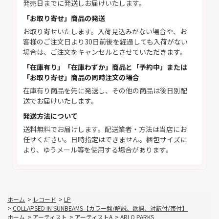
発売日までに発送しお届けいたします。
「お取り寄せ」商品の発送
お取り寄せいたします。入荷見込みがない場合や、お
客様のご注文日より30日前後を経過しても入荷がない
場合は、ご注文をキャンセルとさせていただきます。
「在庫有り」「在庫わずか」商品と「予約中」または
「お取り寄せ」商品の同時注文の場合
在庫有り商品を先に発送し、その他の商品は後日別配
送でお届けいたします。
発送方法について
送料無料でお届けします。配送業者・方法は当店にお
任せください。日時指定はできません。梱包サイズに
より、ゆうメール等を使用する場合があります。
ホーム
>
レコード
>
LP
>
COLLAPSED IN SUNBEAMS【カラー盤/解説、歌詞、対訳付/帯付】
ホーム
>
アーティスト
>
アーティストA
>
ARLO PARKS