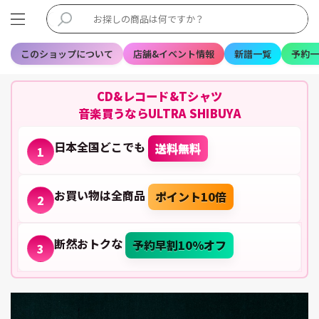
このショップについて
店舗&イベント情報
新譜一覧
予約一
CD&レコード&Tシャツ
音楽買うならULTRA SHIBUYA
日本全国どこでも
送料無料
1
お買い物は全商品
ポイント10倍
2
断然おトクな
予約早割10%オフ
3