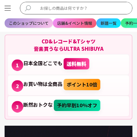
このショップについて
店舗&イベント情報
新譜一覧
予約一
CD&レコード&Tシャツ
音楽買うならULTRA SHIBUYA
日本全国どこでも
送料無料
1
お買い物は全商品
ポイント10倍
2
断然おトクな
予約早割10%オフ
3