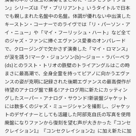
ン』シリーズは『ザ・ブリリアント』いうタイトルで日本
でも親しまれた名盤中の名盤。体調が優れない中出演した
キーストン・コーナーでのライヴでは「リ・パーソン・ア
イ・ニュー」や「マイ・フーリッシュ・ハート」など全て
のジャズ・ファンに捧ぐエヴァンス愛奏のオンパレード
で、クロージングで欠かさず演奏した「マイ・ロマンス」
が涙を誘う!マーク・ジョンソン(b)〜ジョー・ラバーベラ
(ds)とのラスト・トリオの鉄壁のトライアングルはこの時
まさに最高潮で、全身全霊を持ってピアノに向かうエヴァ
ンスの姿が克明に記録された後期エヴァンスの最高傑作が
待望のアナログ盤で蘇る!アナログ用に新たにカッティン
グしたスーパー・アナログ・サウンド!新装盤ジャケット
には数多くのジャズ・ミュージシャンを撮影し、ジャケッ
トのデザイナーとしても活躍した阿部克自氏の写真を使用
廃盤になりファンから復刻を望む声が大きかった『コンセ
クレイション1』『コンセクレイション2』に加え新たに加