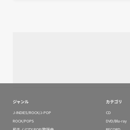
ジャンル
カテゴリ
J-INDIES/ROCK/J-POP
CD
ROCK/POPS
DVD/Blu-ray
和モノ/CITY POP/歌謡曲
RECORD