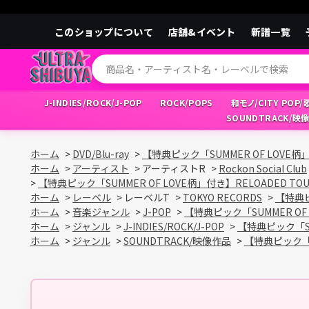
このショップについて
店舗&イベント
新譜一覧
J-INDIES/ROCK/J-POP
ROCK/POPS
和モノ/CITY POP
SOUNDTRACK/映
ホーム
>
DVD/Blu-ray
>
【特典ピック「SUMMER OF LOVE柄」付
ホーム
>
アーティスト
>
アーティストR
>
Rockon Social Club
>
【特典ピック「SUMMER OF LOVE柄」付き】RELOADED TOUR 
ホーム
>
レーベル
>
レーベルT
>
TOKYO RECORDS
>
【特典ピッ
ホーム
>
音楽ジャンル
>
J-POP
>
【特典ピック「SUMMER OF L
ホーム
>
ジャンル
>
J-INDIES/ROCK/J-POP
>
【特典ピック「SUM
ホーム
>
ジャンル
>
SOUNDTRACK/映像作品
>
【特典ピック「SU