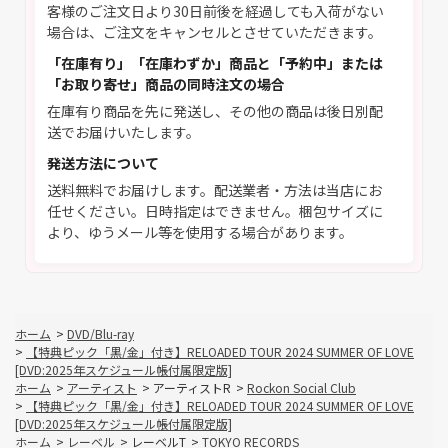
客様のご注文日より30日前後を経過しても入荷がない
場合は、ご注文をキャンセルとさせていただきます。
「在庫有り」「在庫わずか」商品と「予約中」または
「お取り寄せ」商品の同時注文の場合
在庫有り商品を先に発送し、その他の商品は後日別配
送でお届けいたします。
発送方法について
送料無料でお届けします。配送業者・方法は当店にお
任せください。日時指定はできません。梱包サイズに
より、ゆうメール等を使用する場合があります。
ホーム
>
DVD/Blu-ray
>
【特典ピック「黒/金」付き】RELOADED TOUR 2024 SUMMER OF LOVE
[DVD:2025年スケジュール帳付属限定版]
ホーム
>
アーティスト
>
アーティストR
>
Rockon Social Club
>
【特典ピック「黒/金」付き】RELOADED TOUR 2024 SUMMER OF LOVE
[DVD:2025年スケジュール帳付属限定版]
ホーム
>
レーベル
>
レーベルT
>
TOKYO RECORDS