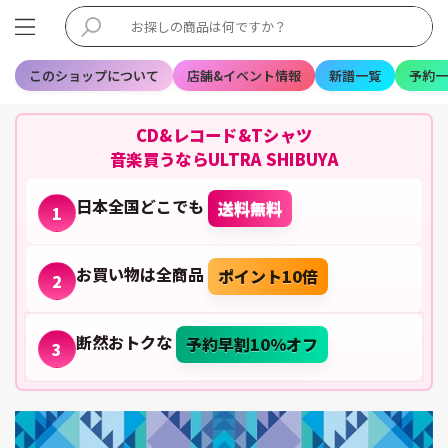
このショップについて
店舗&イベント情報
新譜一覧
予約一
CD&レコード&Tシャツ
音楽買うならULTRA SHIBUYA
日本全国どこでも
送料無料
1
お買い物は全商品
ポイント10倍
2
断然おトクな
予約早割10%オフ
3