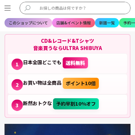
このショップについて
店舗&イベント情報
新譜一覧
予約一
CD&レコード&Tシャツ
音楽買うならULTRA SHIBUYA
日本全国どこでも
送料無料
1
お買い物は全商品
ポイント10倍
2
断然おトクな
予約早割10%オフ
3