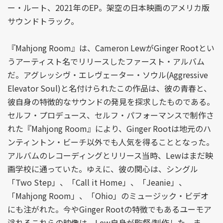
ー・ルート、2021年のEP。架空の日本映画のアメリカ版
サウンドトラック。
『Mahjong Room』は、Cameron LewがGinger Rootとい
うアーティスト名でリリースしたファースト・アルバム
だ。アグレッシヴ・エレヴェーター・ソウル(Aggressive
Elevator Soul)と名付けられたこの作品は、彼の青春と、
彼自身の特徴的なサウンドの発見を探求したものである。
セルフ・プロデュース、セルフ・パフォーマンスで制作さ
れた『Mahjong Room』により、Ginger Rootは地元のハ
ンティントン・ビーチ以外でも人気を得ることとなった。
アルバムのレコーディングとリリース当時、Lewはまだ映
画学校に通っていた。ゆえに、彼の関心は、シングル
「Two Step」、「Call it Home」、「Jeanie」、
「Mahjong Room」、「Ohio」のミュージック・ビデオ
にも注がれた。今やGinger Rootの特徴でもあるユーモア
溢れるこれらの映像は、Lew自身が監督/制作した。ま