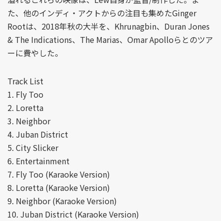
た、他のインディ・アクトからの注目も集めたGinger
Rootは、2018年秋の大半を、Khrunagbin、Duran Jones
& The Indications、The Marias、Omar Apolloらとのツア
ーに費やした。
Track List
1. Fly Too
2. Loretta
3. Neighbor
4. Juban District
5. City Slicker
6. Entertainment
7. Fly Too (Karaoke Version)
8. Loretta (Karaoke Version)
9. Neighbor (Karaoke Version)
10. Juban District (Karaoke Version)