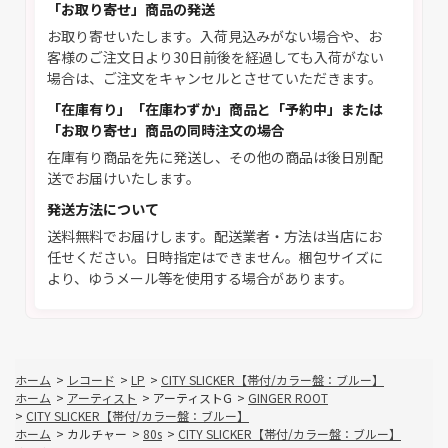
「お取り寄せ」商品の発送
お取り寄せいたします。入荷見込みがない場合や、お
客様のご注文日より30日前後を経過しても入荷がない
場合は、ご注文をキャンセルとさせていただきます。
「在庫有り」「在庫わずか」商品と「予約中」または
「お取り寄せ」商品の同時注文の場合
在庫有り商品を先に発送し、その他の商品は後日別配
送でお届けいたします。
発送方法について
送料無料でお届けします。配送業者・方法は当店にお
任せください。日時指定はできません。梱包サイズに
より、ゆうメール等を使用する場合があります。
ホーム
>
レコード
>
LP
>
CITY SLICKER【帯付/カラー盤：ブルー】
ホーム
>
アーティスト
>
アーティストG
>
GINGER ROOT
>
CITY SLICKER【帯付/カラー盤：ブルー】
ホーム
>
カルチャー
>
80s
>
CITY SLICKER【帯付/カラー盤：ブルー】