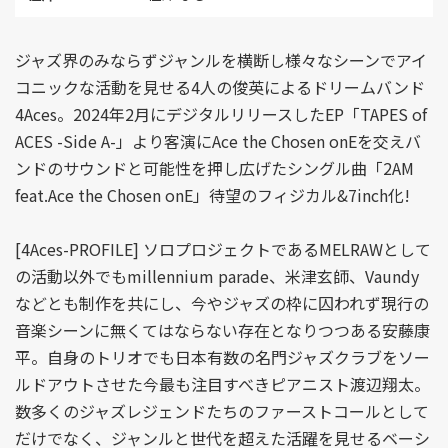
ジャズ界のみならずジャンルを横断し様々なシーンでアイ
コニックな活動を見せる4人の俊英によるドリームバンド
4Aces。2024年2月にデジタルリリースしたEP「TAPES of
ACES -Side A-」より客演にAce the Chosen onEを交えバ
ンドのサウンドと可能性を押し広げたシングル曲「2AM
feat.Ace the Chosen onE」待望のフィジカル&7inch化!
[4Aces-PROFILE] ソロプロジェクトであるMELRAWとして
の活動以外でもmillennium parade、米津玄師、Vaundy
などとも制作を共にし、今やジャズの枠に囚われず現行の
音楽シーンに無くてはならない存在となりつつある安藤康
平。自身のトリオでも日本有数の名門ジャズクラブをソー
ルドアウトさせた今最も注目すべきピアニスト渡辺翔太。
数多くのジャズレジェンドたちのファーストコールとして
だけでなく、ジャンルと世代を超えた活躍を見せるベーシ