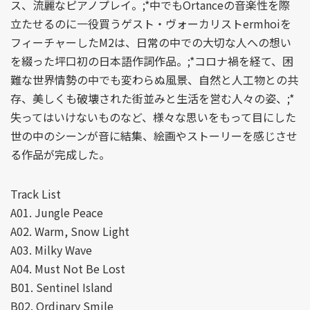
ス、流麗なピアノプレイ。;*中でもOrtanceの音楽性を際
立たせるのに一役買うゲスト・ヴォーカリストermhoiを
フィーチャーしたM2は、日常の中での大切な人への想い
を綴った坪口初の日本語作詞作品。;*コロナ禍を経て、困
難な世界情勢の中でも変わらぬ風景、自然と人工物との共
存、美しくも破壊された街並みと生活を営む人々の姿、;*
失ってはいけないものなど、様々な思いをもって目にした
世の中のシーンが音に結集、絵画やストーリーを感じさせ
る作品が完成した。
Track List
A01. Jungle Peace
A02. Warm, Snow Light
A03. Milky Wave
A04. Must Not Be Lost
B01. Sentinel Island
B02. Ordinary Smile