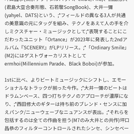
(君島大空合奏形態、石若駿SongBook)、大井一彌
(yahyel、DATS)という、;*フィールドの異なる3人が共通
の美意識の元にタッグを組み、テクノをあえて人の手を介
しミクスチャー・ミュージックとして;*表現することにこ
だわったユニット「Ortance」が2023年に発表した2ndア
ルバム『SCENERY』がLPリリース。;*「Ordinary Smile」
(M2)にはゲストヴォーカリストとして
ermhoi(Millennium Parade、Black Boboi)が参加。
1stに比べ、よりビートミュージックにシフトし、エモー
ショナルなトラックが揃った今作。;*大井一彌のビートは
ドラムンベース、四つ打ちテクノのアプローチが濃厚にな
り、;*西田修大のギターは持ち前のブレンド・センスに加
えパンク/ニューウェーブなニュアンスが表出。;*それらを
包括するのは全ての作曲を担う(M7のみ大井との共作)坪口
昌恭のフィルターコントロールされたシンセ、シンセベー