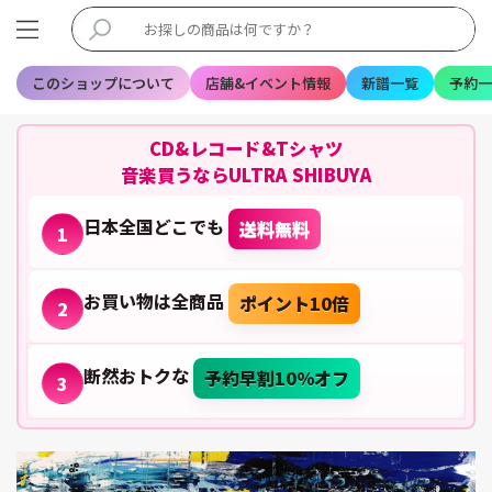
このショップについて
店舗&イベント情報
新譜一覧
予約一
CD&レコード&Tシャツ
音楽買うならULTRA SHIBUYA
日本全国どこでも
送料無料
1
お買い物は全商品
ポイント10倍
2
断然おトクな
予約早割10%オフ
3