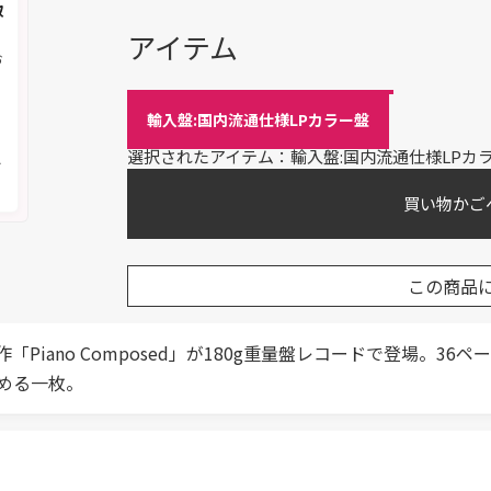
取
アイテム
お
輸入盤:国内流通仕様LPカラー盤
く
選択されたアイテム：輸入盤:国内流通仕様LPカ
メ
買い物かご
この商品
iano Composed」が180g重量盤レコードで登場。3
める一枚。