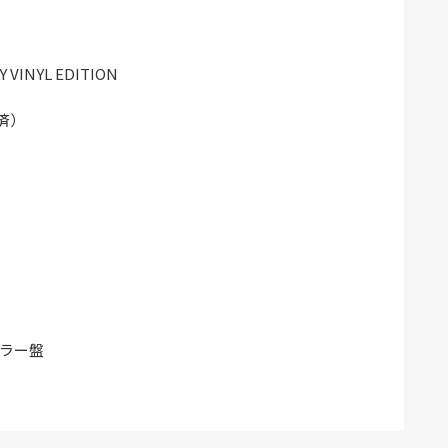
 VINYL EDITION
力済）
カラー盤