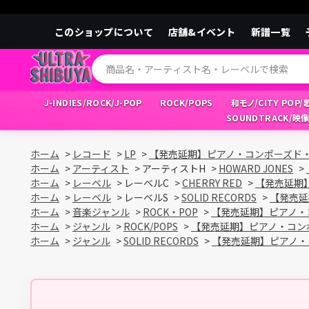
このショップについて
店舗&イベント
新譜一覧
J-INDIES/ROCK/J-POP
ROCK/POPS
和モノ/CITY POP
SOUNDTRACK/映
ホーム
>
レコード
>
LP
>
【発売延期】ピアノ・コンポーズド
ホーム
>
アーティスト
>
アーティストH
>
HOWARD JONES
>
ホーム
>
レーベル
>
レーベルC
>
CHERRY RED
>
【発売延期
ホーム
>
レーベル
>
レーベルS
>
SOLID RECORDS
>
【発売延
ホーム
>
音楽ジャンル
>
ROCK・POP
>
【発売延期】ピアノ・
ホーム
>
ジャンル
>
ROCK/POPS
>
【発売延期】ピアノ・コン
ホーム
>
ジャンル
>
SOLID RECORDS
>
【発売延期】ピアノ・