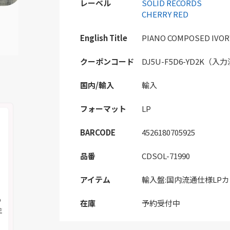
レーベル
SOLID RECORDS
CHERRY RED
English Title
PIANO COMPOSED IVORY
クーポンコード
DJ5U-F5D6-YD2K（入
国内/輸入
輸入
フォーマット
LP
BARCODE
4526180705925
品番
CDSOL-71990
アイテム
輸入盤:国内流通仕様LP
の
在庫
予約受付中
注