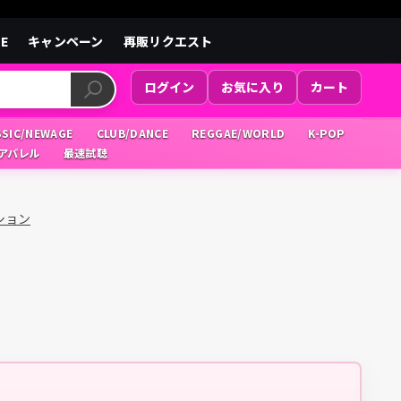
LE
キャンペーン
再販リクエスト
ログイン
お気に入り
カート
SSIC/NEWAGE
CLUB/DANCE
REGGAE/WORLD
K-POP
/アパレル
最速試聴
ション