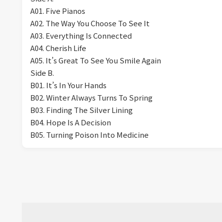
A01. Five Pianos
A02. The Way You Choose To See It
A03. Everything Is Connected
A04. Cherish Life
A05. It’s Great To See You Smile Again
Side B.
B01. It’s In Your Hands
B02. Winter Always Turns To Spring
B03. Finding The Silver Lining
B04. Hope Is A Decision
B05. Turning Poison Into Medicine