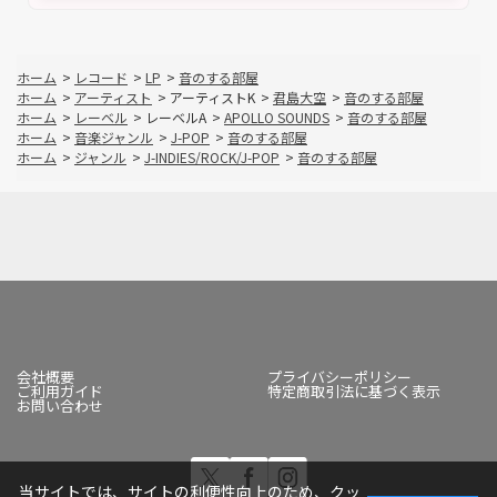
ホーム
>
レコード
>
LP
>
音のする部屋
ホーム
>
アーティスト
>
アーティストK
>
君島大空
>
音のする部屋
ホーム
>
レーベル
>
レーベルA
>
APOLLO SOUNDS
>
音のする部屋
ホーム
>
音楽ジャンル
>
J-POP
>
音のする部屋
ホーム
>
ジャンル
>
J-INDIES/ROCK/J-POP
>
音のする部屋
会社概要
プライバシーポリシー
ご利用ガイド
特定商取引法に基づく表示
お問い合わせ
当サイトでは、サイトの利便性向上のため、クッ