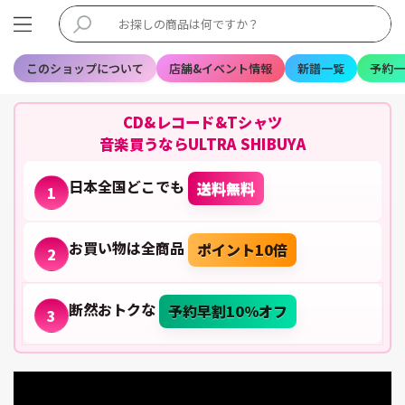
このショップについて
店舗&イベント情報
新譜一覧
予約一
CD&レコード&Tシャツ
音楽買うならULTRA SHIBUYA
日本全国どこでも
送料無料
1
お買い物は全商品
ポイント10倍
2
断然おトクな
予約早割10%オフ
3