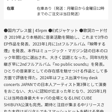
在庫
在庫あり（発送：月曜日から金曜日12時
までのご注文は当日発送）
●国内プレス盤 | 45rpm ●E式ジャケット ●歌詞カード付
き 2019年より本格的に音楽活動を開始し、これまで3作の
EP作品を発表、2023年1月に1stフルアルバム『映帶する
煙』を発表、本作はミュージック・マガジン誌の日本のロ
ック年間1位に選出され、大きく話題となった。同年9月矢
継ぎ早に2ndフルアルバム『no public sounds』を発表。
ひとりの音楽家としての存在感を魅せつける作品として多
方面で評価を得た。2024年はフェス出演やtiny desk
concerts JAPANでの日本人アーティスト第3弾として演奏
をおこない、大いに認知が広まった年となり、2025年1月
には当時自身最大キャパの会場となるLINE CUBE
SHIBUYA公演も完売。期待と注目が集まる中リリースさ
れた本作はデジタルでもスマッシュヒットを続ける楽曲