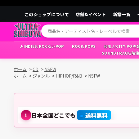
このショップについて
店舗&イベント
新譜一覧
J-INDIES/ROCK/J-POP
ROCK/POPS
和モノ/CITY POP
SOUNDTRACK/映
ホーム
>
CD
>
NSFW
ホーム
>
ジャンル
>
HIPHOP/R&B
>
NSFW
日本全国どこでも
送料無料
1