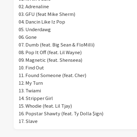
02. Adrenaline
03. GFU (feat Mike Sherm)
04. Dancin Like Iz Pop
05. Underdawg
06. Gone
07. Dumb (feat. Big Sean & FloMilli)
08. Pop It Off (feat. Lil Wayne)
09. Magnetic (feat. Shenseea)
10. Find Out
11. Found Someone (feat. Cher)
12. My Turn
13. Twiami
14. Stripper Girl
15. Whodie (feat. Lil Tjay)
16. Popstar Shawty (feat. Ty Dolla $ign)
17. Slave