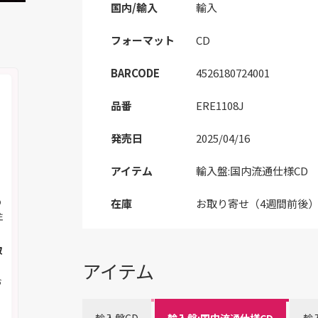
国内/輸入
輸入
フォーマット
CD
BARCODE
4526180724001
品番
ERE1108J
発売日
2025/04/16
アイテム
輸入盤:国内流通仕様CD
の
在庫
お取り寄せ（4週間前後
注
取
アイテム
お