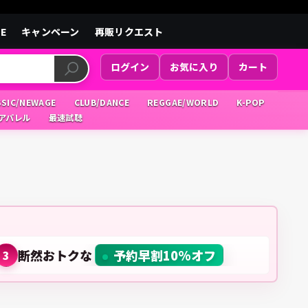
LE
キャンペーン
再販リクエスト
ログイン
お気に入り
カート
SSIC/NEWAGE
CLUB/DANCE
REGGAE/WORLD
K-POP
/アパレル
最速試聴
断然おトクな
予約早割10%オフ
3