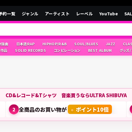
予約一覧
ジャンル
アーティスト
レーベル
YouTube
SA
/歌謡曲
日本語RAP
HIPHOP/R&B
SOUL/BLUES
JAZZ
CLA
像作品
SOLID RECORDS
コンピレーション
BEST ALBUM
グッズ
CD&レコード&Tシャツ 音楽買うならULTRA SHIBUYA
全商品のお買い物が
ポイント10倍
2