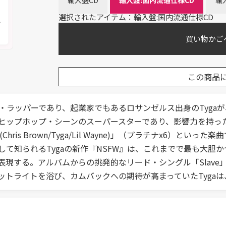
輸入盤CD
輸入盤:国内流通仕様CD
輸
く
選択されたアイテム：輸入盤:国内流通仕様CD
メ
買い物かご
この商品
ラッパーであり、起業家でもあるロサンゼルス出身のTygaが
ップホップ・シーンのスーパースターであり、影響力を持ったセレブリティ
l (Chris Brown/Tyga/Lil Wayne)」（プラチナx
て知られるTygaの新作『NSFW』は、これまでで最も大胆
現する。アルバムからの挑発的なリード・シングル「Slave
ットライトを浴び、カムバックへの期待が高まっていたTyga