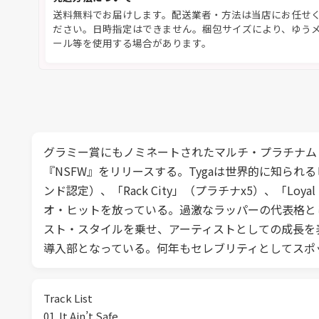
送料無料でお届けします。配送業者・方法は当店にお任せ
ださい。日時指定はできません。梱包サイズにより、ゆう
ール等を使用する場合があります。
グラミー賞にもノミネートされたマルチ・プラチナム・
『NSFW』をリリースする。Tygaは世界的に知られるヒ
ンド認定）、「Rack City」（プラチナx5）、「Loya
オ・ヒットを放っている。過激なラッパーの代表格とし
スト・スタイルを乗せ、アーティストとしての成長を表
導入部となっている。何年もセレブリティとしてスポ
Track List
01. It Ain’t Safe