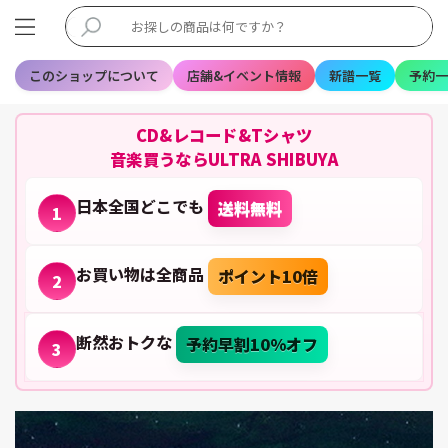
このショップについて
店舗&イベント情報
新譜一覧
予約一
CD&レコード&Tシャツ
音楽買うならULTRA SHIBUYA
日本全国どこでも
送料無料
1
お買い物は全商品
ポイント10倍
2
断然おトクな
予約早割10%オフ
3