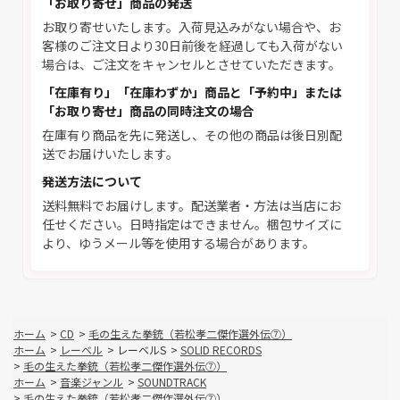
「お取り寄せ」商品の発送
お取り寄せいたします。入荷見込みがない場合や、お
客様のご注文日より30日前後を経過しても入荷がない
場合は、ご注文をキャンセルとさせていただきます。
「在庫有り」「在庫わずか」商品と「予約中」または
「お取り寄せ」商品の同時注文の場合
在庫有り商品を先に発送し、その他の商品は後日別配
送でお届けいたします。
発送方法について
送料無料でお届けします。配送業者・方法は当店にお
任せください。日時指定はできません。梱包サイズに
より、ゆうメール等を使用する場合があります。
ホーム
>
CD
>
毛の生えた拳銃（若松孝二傑作選外伝⑦）
ホーム
>
レーベル
>
レーベルS
>
SOLID RECORDS
>
毛の生えた拳銃（若松孝二傑作選外伝⑦）
ホーム
>
音楽ジャンル
>
SOUNDTRACK
>
毛の生えた拳銃（若松孝二傑作選外伝⑦）