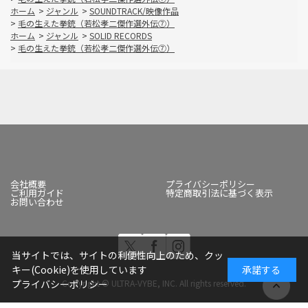
ホーム
>
ジャンル
>
SOUNDTRACK/映像作品
>
毛の生えた拳銃（若松孝二傑作選外伝⑦）
ホーム
>
ジャンル
>
SOLID RECORDS
>
毛の生えた拳銃（若松孝二傑作選外伝⑦）
会社概要
プライバシーポリシー
ご利用ガイド
特定商取引法に基づく表示
お問い合わせ
当サイトでは、サイトの利便性向上のため、クッ
キー(Cookie)を使用しています
承諾する
Copyright © ULTRA-VYBE, INC. All rights reserved.
プライバシーポリシー