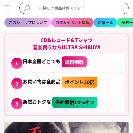
このショップについて
店舗&イベント情報
新譜一覧
予約一
CD&レコード&Tシャツ
音楽買うならULTRA SHIBUYA
日本全国どこでも
送料無料
1
お買い物は全商品
ポイント10倍
2
断然おトクな
予約早割10%オフ
3