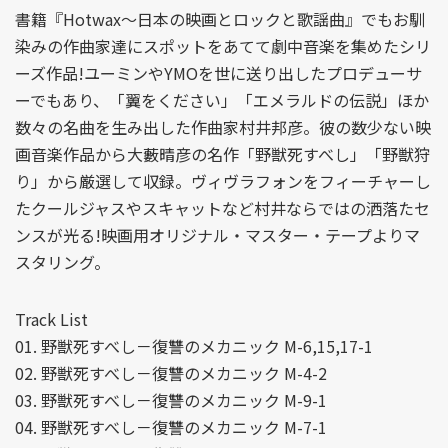
書籍『Hotwax～日本の映画とロックと歌謡曲』でもお馴
染みの作曲家達にスポットをあてて劇中音楽を集めたシリ
ーズ作品!ユーミンやYMOを世に送り出したプロデューサ
ーでもあり、「翼をください」「エメラルドの伝説」ほか
数々の名曲を生み出した作曲家村井邦彦。彼の数少ない映
画音楽作品から大藪晴彦の名作「野獣死すべし」「野獣狩
り」から厳選して収録。ヴィヴラフォンをフィーチャーし
たクールジャスやスキャットなど村井ならではの洒落たセ
ンスが光る!映画用オリジナル・マスター・テープよりマ
スタリング。
Track List
01. 野獣死すべし－復讐のメカニック M-6,15,17-1
02. 野獣死すべし－復讐のメカニック M-4-2
03. 野獣死すべし－復讐のメカニック M-9-1
04. 野獣死すべし－復讐のメカニック M-7-1