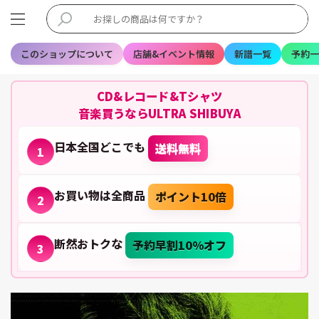
このショップについて
店舗&イベント情報
新譜一覧
予約一
CD&レコード&Tシャツ
音楽買うならULTRA SHIBUYA
日本全国どこでも
送料無料
1
お買い物は全商品
ポイント10倍
2
断然おトクな
予約早割10%オフ
3