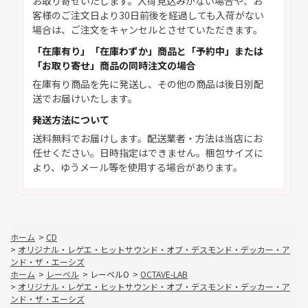
お取り寄せいたします。入荷見込みがない場合や、お
客様のご注文日より30日前後を経過しても入荷がない
場合は、ご注文をキャンセルとさせていただきます。
「在庫有り」「在庫わずか」商品と「予約中」または
「お取り寄せ」商品の同時注文の場合
在庫有り商品を先に発送し、その他の商品は後日別配
送でお届けいたします。
発送方法について
送料無料でお届けします。配送業者・方法は当店にお
任せください。日時指定はできません。梱包サイズに
より、ゆうメール等を使用する場合があります。
ホーム
>
CD
>
オリジナル・レゲエ・ヒットサウンド・オブ・デスモンド・デッカー・ア
ンド・ザ・エーシズ
ホーム
>
レーベル
>
レーベルO
>
OCTAVE-LAB
>
オリジナル・レゲエ・ヒットサウンド・オブ・デスモンド・デッカー・ア
ンド・ザ・エーシズ