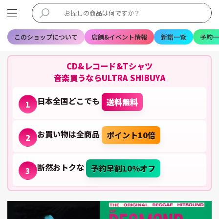
このショップについて
店舗&イベント情報
新譜一覧
予約一
CD&レコード&Tシャツ
音楽買うならULTRA SHIBUYA
日本全国どこでも
送料無料
1
お買い物は全商品
ポイント10倍
2
断然おトクな
予約早割10%オフ
3