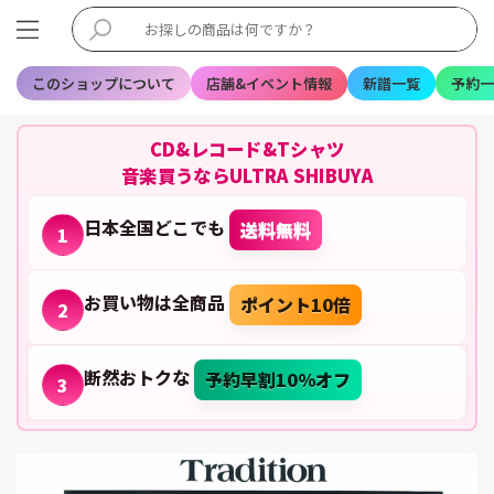
このショップについて
店舗&イベント情報
新譜一覧
予約一
CD&レコード&Tシャツ
音楽買うならULTRA SHIBUYA
日本全国どこでも
送料無料
1
お買い物は全商品
ポイント10倍
2
断然おトクな
予約早割10%オフ
3