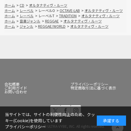
ホーム
>
CD
>
オルタナティヴ・ルーツ
ホーム
>
レーベル
>
レーベルO
>
OCTAVE-LAB
>
オルタナティヴ・ルーツ
ホーム
>
レーベル
>
レーベルT
>
TRADITION
>
オルタナティヴ・ルーツ
ホーム
>
音楽ジャンル
>
REGGAE
>
オルタナティヴ・ルーツ
ホーム
>
ジャンル
>
REGGAE/WORLD
>
オルタナティヴ・ルーツ
会社概要
プライバシーポリシー
ご利用ガイド
特定商取引法に基づく表示
お問い合わせ
当サイトでは、サイトの利便性向上のため、クッ
キー(Cookie)を使用しています
承諾する
Copyright © ULTRA-VYBE, INC. All rights reserved.
プライバシーポリシー