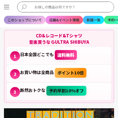
このショップについて
店舗&イベント情報
新譜一覧
予約一
CD&レコード&Tシャツ
音楽買うならULTRA SHIBUYA
日本全国どこでも
送料無料
1
お買い物は全商品
ポイント10倍
2
断然おトクな
予約早割10%オフ
3