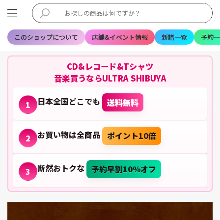
このショップについて
店舗&イベント情報
新譜一覧
予約一
CD&レコード&Tシャツ
音楽買うならULTRA SHIBUYA
日本全国どこでも
送料無料
1
お買い物は全商品
ポイント10倍
2
断然おトクな
予約早割10%オフ
3