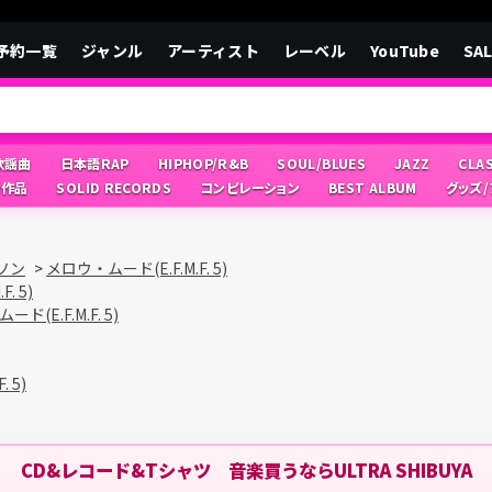
予約一覧
ジャンル
アーティスト
レーベル
YouTube
SA
/歌謡曲
日本語RAP
HIPHOP/R&B
SOUL/BLUES
JAZZ
CLA
像作品
SOLID RECORDS
コンピレーション
BEST ALBUM
グッズ
ソン
>
メロウ・ムード(E.F.M.F. 5)
. 5)
ド(E.F.M.F. 5)
 5)
CD&レコード&Tシャツ 音楽買うならULTRA SHIBUYA