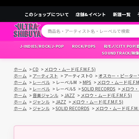
このショップについて
店舗&イベント
新譜一覧
J-INDIES/ROCK/J-POP
ROCK/POPS
和モノ/CITY POP
SOUNDTRACK/映
ホーム
>
CD
>
メロウ・ムード(E.F.M.F. 5)
ホーム
>
アーティスト
>
アーティストO
>
オスカー・ピーター
ホーム
>
レーベル
>
レーベルM
>
MPS
>
メロウ・ムード(E.F.M.F
ホーム
>
レーベル
>
レーベルS
>
SOLID RECORDS
>
メロウ・ムー
ホーム
>
音楽ジャンル
>
JAZZ
>
メロウ・ムード(E.F.M.F. 5)
ホーム
>
ジャンル
>
JAZZ
>
メロウ・ムード(E.F.M.F. 5)
ホーム
>
ジャンル
>
SOLID RECORDS
>
メロウ・ムード(E.F.M.F.