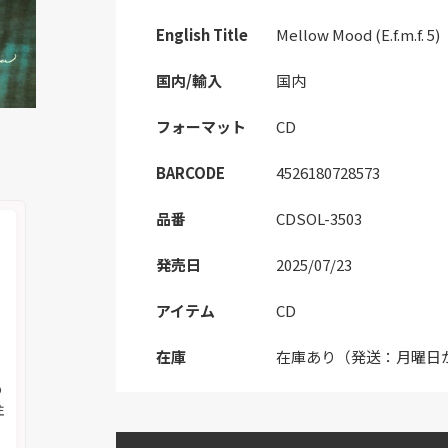
English Title
Mellow Mood (E.f.m.f. 5)
国内/輸入
国内
フォーマット
CD
BARCODE
4526180728573
品番
CDSOL-3503
発売日
2025/07/23
アイテム
CD
在庫
在庫あり（発送：月曜日
の
注