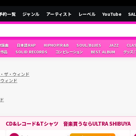
予約一覧
ジャンル
アーティスト
レーベル
YouTube
SA
/歌謡曲
日本語RAP
HIPHOP/R&B
SOUL/BLUES
JAZZ
CLA
像作品
SOLID RECORDS
コンピレーション
BEST ALBUM
グッズ
・ザ・ウィンド
・ウィンド
ド
CD&レコード&Tシャツ 音楽買うならULTRA SHIBUYA