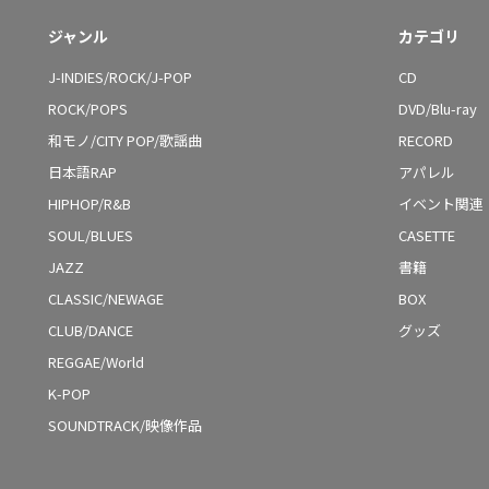
ジャンル
カテゴリ
J-INDIES/ROCK/J-POP
CD
ROCK/POPS
DVD/Blu-ray
和モノ/CITY POP/歌謡曲
RECORD
日本語RAP
アパレル
HIPHOP/R&B
イベント関連
SOUL/BLUES
CASETTE
JAZZ
書籍
CLASSIC/NEWAGE
BOX
CLUB/DANCE
グッズ
REGGAE/World
K-POP
SOUNDTRACK/映像作品