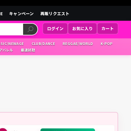
LE
キャンペーン
再販リクエスト
ログイン
お気に入り
カート
SSIC/NEWAGE
CLUB/DANCE
REGGAE/WORLD
K-POP
/アパレル
最速試聴