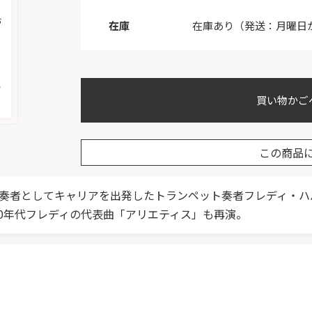
お
在庫
在庫あり（発送：月曜日
く
メ
買い物かご
この商品
ット奏者としてキャリアを出発したトランペット奏者フレディ・
60年代フレディの代表曲「アリエティス」も再演。