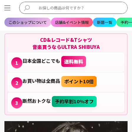
このショップについて
店舗&イベント情報
新譜一覧
予約一
CD&レコード&Tシャツ
音楽買うならULTRA SHIBUYA
日本全国どこでも
送料無料
1
お買い物は全商品
ポイント10倍
2
断然おトクな
予約早割10%オフ
3