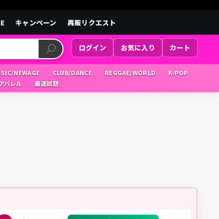
LE
キャンペーン
再販リクエスト
ログイン
お気に入り
カート
SSIC/NEWAGE
CLUB/DANCE
REGGAE/WORLD
K-POP
/アパレル
最速試聴