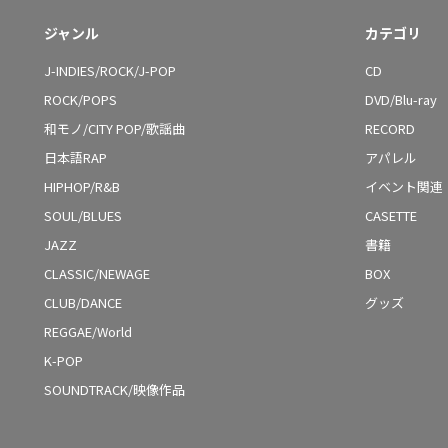
ジャンル
カテゴリ
J-INDIES/ROCK/J-POP
CD
ROCK/POPS
DVD/Blu-ray
和モノ/CITY POP/歌謡曲
RECORD
日本語RAP
アパレル
HIPHOP/R&B
イベント関連
SOUL/BLUES
CASETTE
JAZZ
書籍
CLASSIC/NEWAGE
BOX
CLUB/DANCE
グッズ
REGGAE/World
K-POP
SOUNDTRACK/映像作品