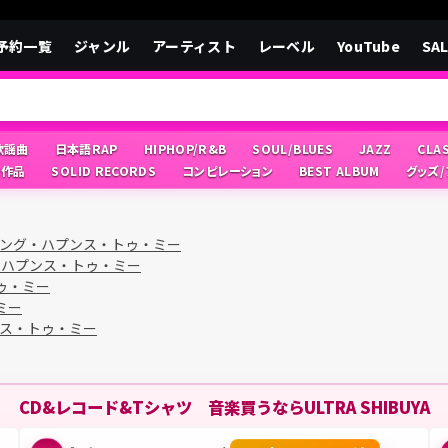
予約一覧
ジャンル
アーティスト
レーベル
YouTube
SA
/歌謡曲
日本語RAP
HIPHOP/R&B
SOUL/BLUES
JAZZ
CLA
像作品
SOLID RECORDS
コンピレーション
BEST ALBUM
グッズ
ング・ハプンス・トゥ・ミー
・ハプンス・トゥ・ミー
ゥ・ミー
ミー
ス・トゥ・ミー
CD&レコード&Tシャツ 音楽買うならULTRA SHIBUYA