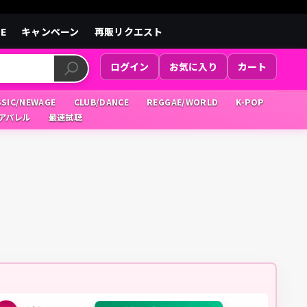
LE
キャンペーン
再販リクエスト
ログイン
お気に入り
カート
SSIC/NEWAGE
CLUB/DANCE
REGGAE/WORLD
K-POP
/アパレル
最速試聴