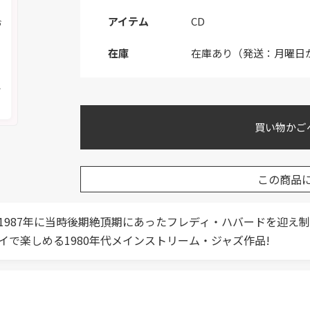
アイテム
CD
お
在庫
在庫あり（発送：月曜日
く
メ
買い物かご
この商品
1987年に当時後期絶頂期にあったフレディ・ハバードを迎え
で楽しめる1980年代メインストリーム・ジャズ作品!