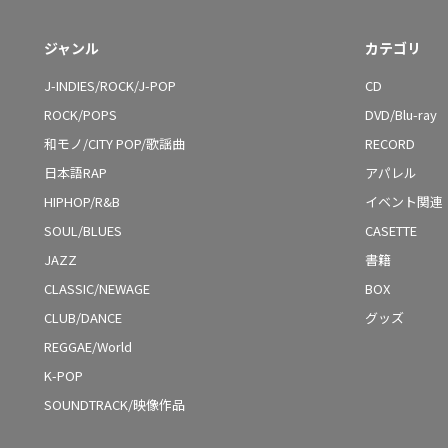
ジャンル
カテゴリ
J-INDIES/ROCK/J-POP
CD
ROCK/POPS
DVD/Blu-ray
和モノ/CITY POP/歌謡曲
RECORD
日本語RAP
アパレル
HIPHOP/R&B
イベント関連
SOUL/BLUES
CASETTE
JAZZ
書籍
CLASSIC/NEWAGE
BOX
CLUB/DANCE
グッズ
REGGAE/World
K-POP
SOUNDTRACK/映像作品