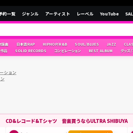
予約一覧
ジャンル
アーティスト
レーベル
YouTube
SA
/歌謡曲
日本語RAP
HIPHOP/R&B
SOUL/BLUES
JAZZ
CLA
像作品
SOLID RECORDS
コンピレーション
BEST ALBUM
グッズ
ーション
ョン
CD&レコード&Tシャツ 音楽買うならULTRA SHIBUYA