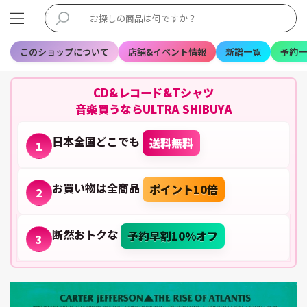
このショップについて
店舗&イベント情報
新譜一覧
予約一
CD&レコード&Tシャツ
音楽買うならULTRA SHIBUYA
日本全国どこでも
送料無料
1
お買い物は全商品
ポイント10倍
2
断然おトクな
予約早割10%オフ
3