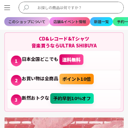
このショップについて
店舗&イベント情報
新譜一覧
予約一
CD&レコード&Tシャツ
音楽買うならULTRA SHIBUYA
日本全国どこでも
送料無料
1
お買い物は全商品
ポイント10倍
2
断然おトクな
予約早割10%オフ
3