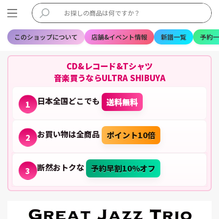
このショップについて
店舗&イベント情報
新譜一覧
予約一
CD&レコード&Tシャツ
音楽買うならULTRA SHIBUYA
日本全国どこでも
送料無料
1
お買い物は全商品
ポイント10倍
2
断然おトクな
予約早割10%オフ
3