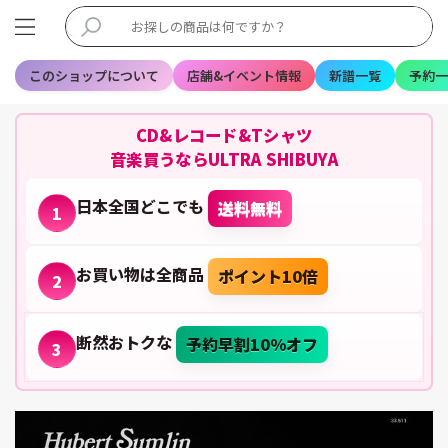
このショップについて
店舗&イベント情報
新譜一覧
予約一
CD&レコード&Tシャツ
音楽買うならULTRA SHIBUYA
日本全国どこでも
送料無料
1
お買い物は全商品
ポイント10倍
2
断然おトクな
予約早割10%オフ
3