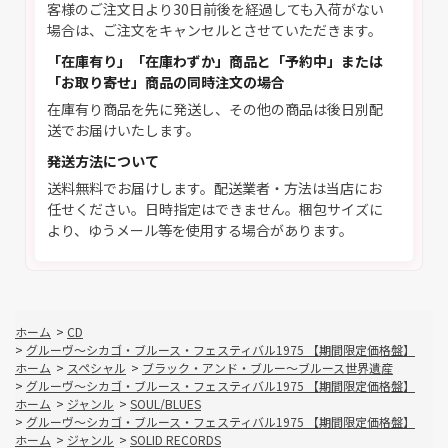
客様のご注文日より30日前後を経過しても入荷がない
場合は、ご注文をキャンセルとさせていただきます。
「在庫有り」「在庫わずか」商品と「予約中」または
「お取り寄せ」商品の同時注文の場合
在庫有り商品を先に発送し、その他の商品は後日別配
送でお届けいたします。
発送方法について
送料無料でお届けします。配送業者・方法は当店にお
任せください。日時指定はできません。梱包サイズに
より、ゆうメール等を使用する場合があります。
ホーム
>
CD
>
グルーヴ～シカゴ・ブルース・フェスティバル1975 【期間限定価格盤】
ホーム
>
スペシャル
>
ブラック・アンド・ブルー～ブルース世界遺産
>
グルーヴ～シカゴ・ブルース・フェスティバル1975 【期間限定価格盤】
ホーム
>
ジャンル
>
SOUL/BLUES
>
グルーヴ～シカゴ・ブルース・フェスティバル1975 【期間限定価格盤】
ホーム
>
ジャンル
>
SOLID RECORDS