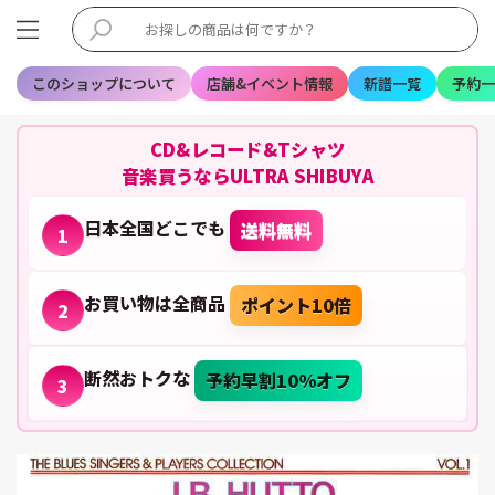
このショップについて
店舗&イベント情報
新譜一覧
予約一
CD&レコード&Tシャツ
音楽買うならULTRA SHIBUYA
日本全国どこでも
送料無料
1
お買い物は全商品
ポイント10倍
2
断然おトクな
予約早割10%オフ
3