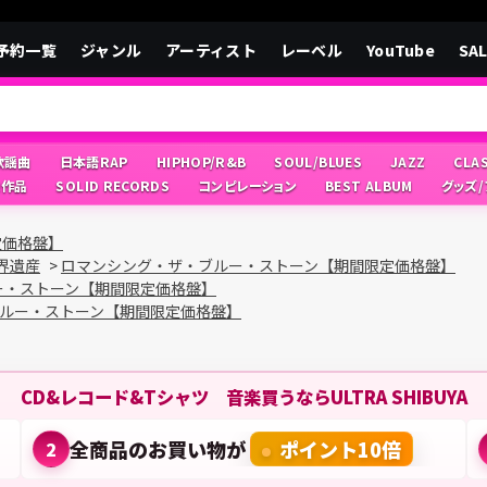
予約一覧
ジャンル
アーティスト
レーベル
YouTube
SA
/歌謡曲
日本語RAP
HIPHOP/R&B
SOUL/BLUES
JAZZ
CLA
像作品
SOLID RECORDS
コンピレーション
BEST ALBUM
グッズ
定価格盤】
界遺産
>
ロマンシング・ザ・ブルー・ストーン【期間限定価格盤】
ー・ストーン【期間限定価格盤】
ルー・ストーン【期間限定価格盤】
CD&レコード&Tシャツ 音楽買うならULTRA SHIBUYA
全商品のお買い物が
ポイント10倍
2