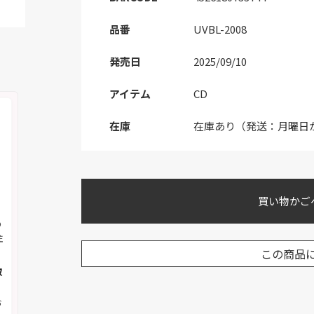
品番
UVBL-2008
発売日
2025/09/10
アイテム
CD
在庫
在庫あり（発送：月曜日
買い物かご
の
注
この商品
取
お