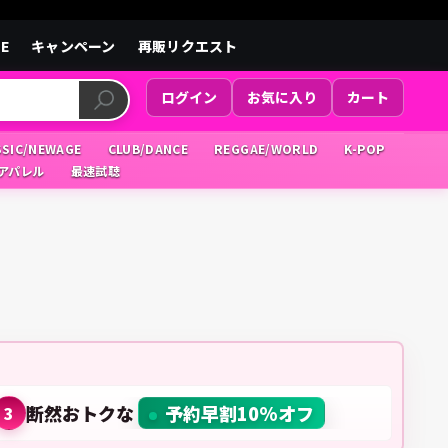
LE
キャンペーン
再販リクエスト
ログイン
お気に入り
カート
SSIC/NEWAGE
CLUB/DANCE
REGGAE/WORLD
K-POP
/アパレル
最速試聴
断然おトクな
予約早割10%オフ
3