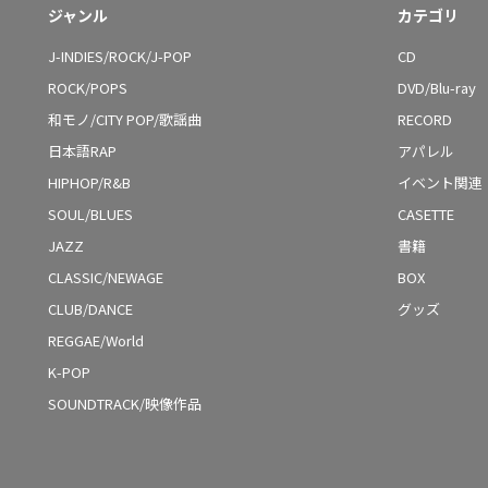
ジャンル
カテゴリ
J-INDIES/ROCK/J-POP
CD
ROCK/POPS
DVD/Blu-ray
和モノ/CITY POP/歌謡曲
RECORD
日本語RAP
アパレル
HIPHOP/R&B
イベント関連
SOUL/BLUES
CASETTE
JAZZ
書籍
CLASSIC/NEWAGE
BOX
CLUB/DANCE
グッズ
REGGAE/World
K-POP
SOUNDTRACK/映像作品