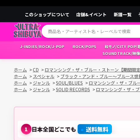
このショップについて
店舗&イベント
新譜一覧
J-INDIES/ROCK/J-POP
ROCK/POPS
和モノ/CITY POP
SOUNDTRACK/映
ホーム
>
CD
>
ロマンシング・ザ・ブルー・ストーン【期間限
ホーム
>
スペシャル
>
ブラック・アンド・ブルー～ブルース世
ホーム
>
ジャンル
>
SOUL/BLUES
>
ロマンシング・ザ・ブル
ホーム
>
ジャンル
>
SOLID RECORDS
>
ロマンシング・ザ・ブ
日本全国どこでも
送料無料
1