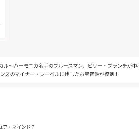
く
メ
カル～ハーモニカ名手のブルースマン、ビリー・ブランチが中
ランスのマイナー・レーベルに残したお宝音源が復刻！
・ユア・マインド？