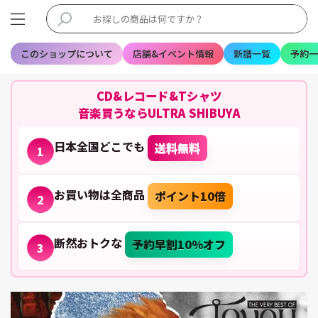
このショップについて
店舗&イベント情報
新譜一覧
予約一
CD&レコード&Tシャツ
音楽買うならULTRA SHIBUYA
日本全国どこでも
送料無料
1
お買い物は全商品
ポイント10倍
2
断然おトクな
予約早割10%オフ
3