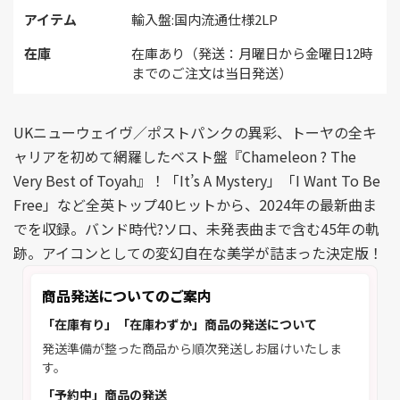
アイテム
輸入盤:国内流通仕様2LP
在庫
在庫あり（発送：月曜日から金曜日12時
までのご注文は当日発送）
UKニューウェイヴ／ポストパンクの異彩、トーヤの全キ
ャリアを初めて網羅したベスト盤『Chameleon ? The
Very Best of Toyah』！「It’s A Mystery」「I Want To Be
Free」など全英トップ40ヒットから、2024年の最新曲ま
でを収録。バンド時代?ソロ、未発表曲まで含む45年の軌
跡。アイコンとしての変幻自在な美学が詰まった決定版！
商品発送についてのご案内
「在庫有り」「在庫わずか」商品の発送について
発送準備が整った商品から順次発送しお届けいたしま
す。
「予約中」商品の発送