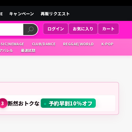
LE
キャンペーン
再販リクエスト
ログイン
お気に入り
カート
SSIC/NEWAGE
CLUB/DANCE
REGGAE/WORLD
K-POP
/アパレル
最速試聴
断然おトクな
予約早割10%オフ
3