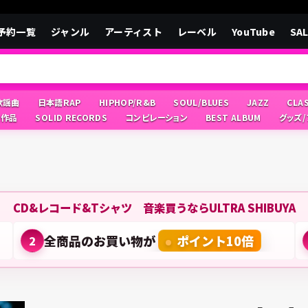
予約一覧
ジャンル
アーティスト
レーベル
YouTube
SA
/歌謡曲
日本語RAP
HIPHOP/R&B
SOUL/BLUES
JAZZ
CLA
像作品
SOLID RECORDS
コンピレーション
BEST ALBUM
グッズ
CD&レコード&Tシャツ 音楽買うならULTRA SHIBUYA
全商品のお買い物が
ポイント10倍
2