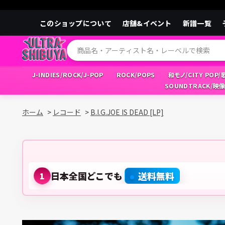
このショップについて
店舗&イベント
新譜一覧
J-INDIES/ROCK/J-POP
ROCK/POPS
和モノ/CITY POP
SOUNDTRACK/映
ホーム
>
レコード
>
B.I.G.JOE IS DEAD [LP]
日本全国どこでも
送料無料
1