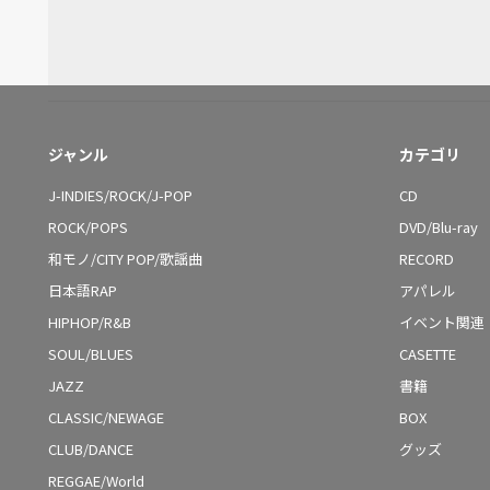
ジャンル
カテゴリ
J-INDIES/ROCK/J-POP
CD
ROCK/POPS
DVD/Blu-ray
和モノ/CITY POP/歌謡曲
RECORD
日本語RAP
アパレル
HIPHOP/R&B
イベント関連
SOUL/BLUES
CASETTE
JAZZ
書籍
CLASSIC/NEWAGE
BOX
CLUB/DANCE
グッズ
REGGAE/World