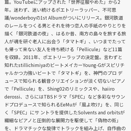
篇。YouTubeにアップされた「世界征服やめた」から2
年。迷わず、迷い続けるポエトリーラッパー、不可思
議/wonderboyの1st Albumがついにリリース。銀河鉄道
のレールをつくる男とそれを待つ恋人の手紙のやりとりを
描く「銀河鉄道の夜」、はるか昔、南方の島々を旅する旅
人が魂を研ぐ老人に出会う「タマトギ」、いつまでたって
も帰って来ない友人を待ち続ける「Pellicule」など11篇
を収録。2011年、ポエトリーラップの決定盤。言わずと
知れたstillichimiyaのビートメイカーYoung-Gがスピリチ
ャルかつ力強いビートで「タマトギ」を、神門のプロ デ
ュースで知られる観音クリエイションが淡く切ないピアノ
で「Pellicule」を、Shing02のリミックスや、haiiro
derossi、さらにはTBSドラマ「SPEC」など多彩なサウン
ドプロデュースで知られるEeMuが「風よ吹け」を、同じ
く「SPEC」にサ ントラを提供したSolvents and orbitsが
繊細なピアノと圧倒的な展開力を駆使して「偽物の街」
を、ドラマチックな旋律でトラックを組み上げ、自作曲の