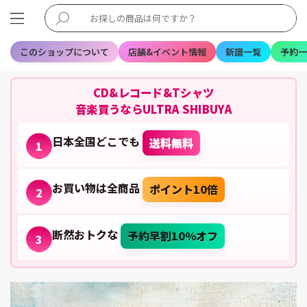
このショップについて
店舗&イベント情報
新譜一覧
予約一
CD&レコード&Tシャツ
音楽買うならULTRA SHIBUYA
日本全国どこでも
送料無料
1
お買い物は全商品
ポイント10倍
2
断然おトクな
予約早割10%オフ
3