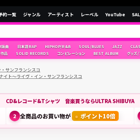
予約一覧
ジャンル
アーティスト
レーベル
YouTube
SA
/歌謡曲
日本語RAP
HIPHOP/R&B
SOUL/BLUES
JAZZ
CLA
像作品
SOLID RECORDS
コンピレーション
BEST ALBUM
グッズ
ン・サンフランシスコ
ナイト～ライヴ・イン・サンフランシスコ
CD&レコード&Tシャツ 音楽買うならULTRA SHIBUYA
全商品のお買い物が
ポイント10倍
2