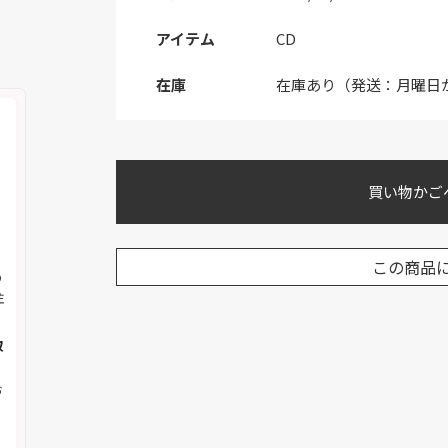
アイテム
CD
在庫
在庫あり（発送：月曜日
買い物かご
この商品
の
注
取
お