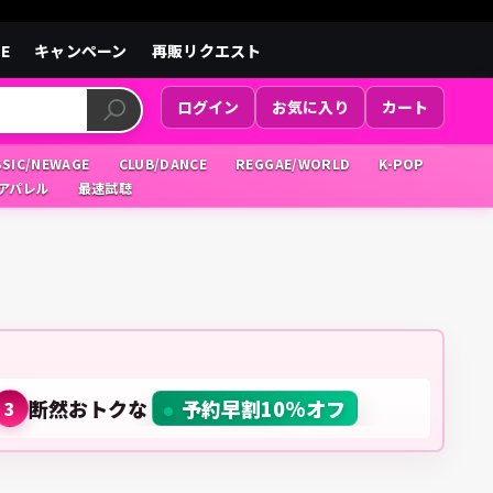
LE
キャンペーン
再販リクエスト
ログイン
お気に入り
カート
SSIC/NEWAGE
CLUB/DANCE
REGGAE/WORLD
K-POP
/アパレル
最速試聴
断然おトクな
予約早割10%オフ
3