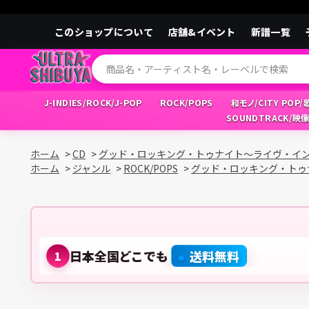
このショップについて
店舗&イベント
新譜一覧
J-INDIES/ROCK/J-POP
ROCK/POPS
和モノ/CITY POP
SOUNDTRACK/映
ホーム
>
CD
>
グッド・ロッキング・トゥナイト～ライヴ・イ
ホーム
>
ジャンル
>
ROCK/POPS
>
グッド・ロッキング・トゥ
日本全国どこでも
送料無料
1