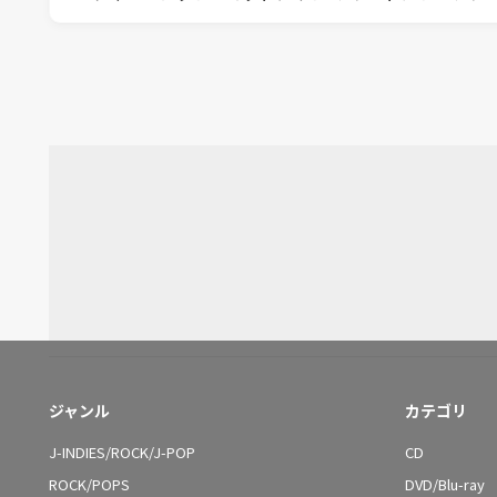
ジャンル
カテゴリ
J-INDIES/ROCK/J-POP
CD
ROCK/POPS
DVD/Blu-ray