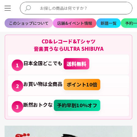
このショップについて
店舗&イベント情報
新譜一覧
予約一
CD&レコード&Tシャツ
音楽買うならULTRA SHIBUYA
日本全国どこでも
送料無料
1
お買い物は全商品
ポイント10倍
2
断然おトクな
予約早割10%オフ
3