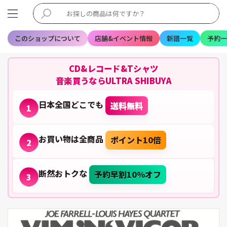
このショップについて
店舗&イベント情報
新譜一覧
予約一
CD&レコード&Tシャツ
音楽買うならULTRA SHIBUYA
日本全国どこでも
送料無料
1
お買い物は全商品
ポイント10倍
2
断然おトクな
予約早割10%オフ
3